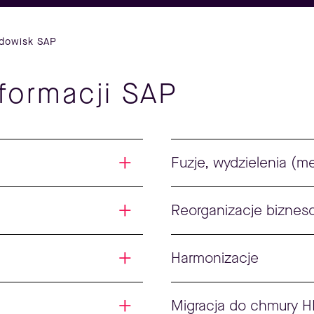
odowisk SAP
sformacji SAP
Fuzje, wydzielenia (m
Reorganizacje bizne
Harmonizacje
Migracja do chmury H