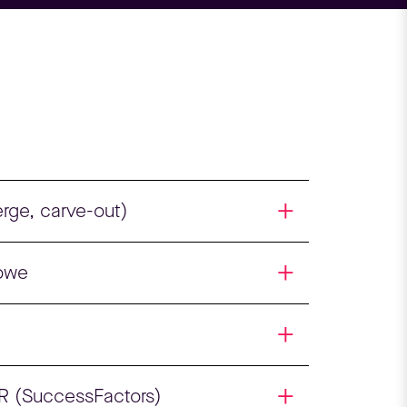
erge, carve-out)
sowe
R (SuccessFactors)