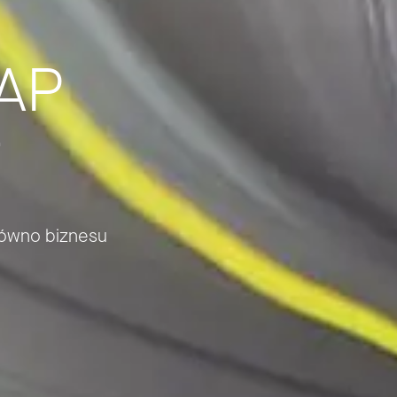
SAP
i
arówno biznesu