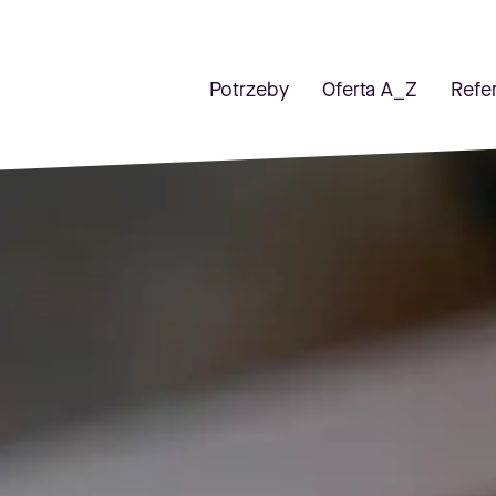
Potrzeby
Oferta A_Z
Refe