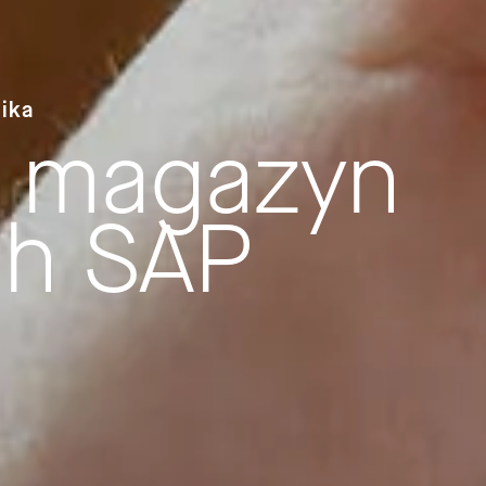
ika
i magazyn
ch SAP