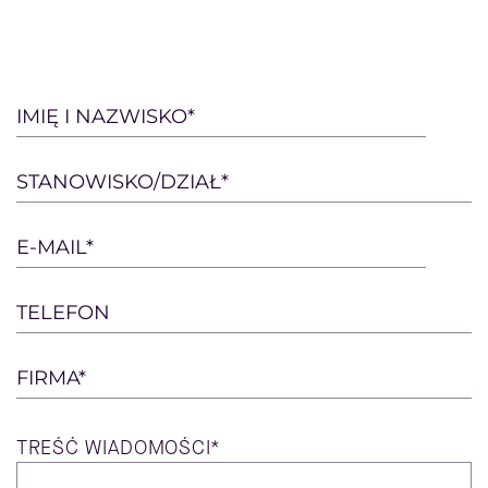
Please
IMIĘ I NAZWISKO*
leave
this
STANOWISKO/DZIAŁ*
field
empty.
E-MAIL*
TELEFON
FIRMA*
TREŚĆ
WIADOMOŚCI*