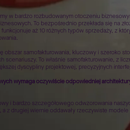
my w bardzo rozbudowanym otoczeniu biznesowym 
biznesowych. To bezpośrednio przekłada się na z
funkcjonuje aż 10 różnych typów sprzedaży, z któr
owania.
 obszar samofakturowania, kluczowy i szeroko s
 scenariuszy. To właśnie samofakturowanie, z licz
zej dyscypliny projektowej, precyzyjnych interfej
owych wymaga oczywiście odpowiedniej architektur
wy i bardzo szczegółowego odwzorowania naszych
, a z drugiej wiernie oddawały rzeczywiste model