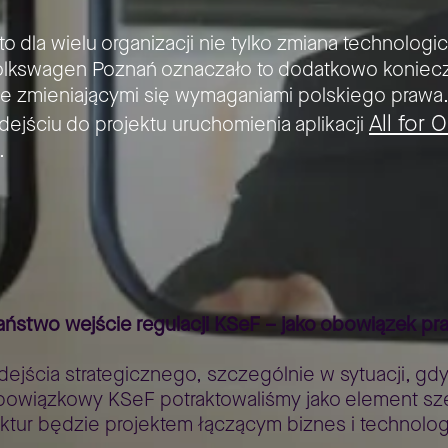
 dla wielu organizacji nie tylko zmiana technologi
Volkswagen Poznań oznaczało to dodatkowo koniec
e zmieniającymi się wymaganiami polskiego prawa
All for
jściu do projektu uruchomienia aplikacji
.
dies
All for One KSeF w branży automotive
>
ństwo wejście regulacji KSeF – jako obowiązek pr
jścia strategicznego, szczególnie w sytuacji, gdy 
owiązkowy KSeF potraktowaliśmy jako element szersz
ktur będzie projektem łączącym biznes i technolog