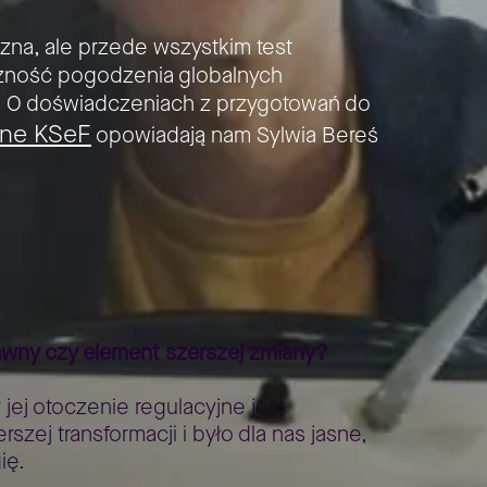
czna, ale przede wszystkim test
zność pogodzenia globalnych
. O doświadczeniach z przygotowań do
 One KSeF
opowiadają nam Sylwia Bereś
awny czy element szerszej zmiany?
jej otoczenie regulacyjne jest
ej transformacji i było dla nas jasne,
ię.