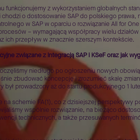
funkcjonujemy z wykorzystaniem globalnych stand
i chodzi o dostosowanie SAP do polskiego prawa, 
ntrolnego w SAP w oparciu o rozwiązanie All for O
procesów – wymagającą współpracy wielu działów or
az ich przepływ w znacznie szerszym kontekście.
yjne związane z integracją SAP i KSeF oraz jak wyg
oczęliśmy niedługo po ogłoszeniu nowych obowią
eśnie zbudować koncepcję i zrozumieć skalę zmian
y był prowadzony aż do startu produkcyjnego 1 lut
 na schemie FA(1), co z dzisiejszej perspektywy p
wijaliśmy wspólnie rozwiązanie, na bieżąco dostoso
kwencji technicznych, a także przesuwanych term