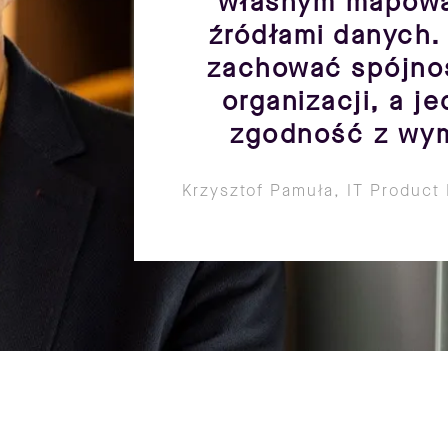
własnym mapowan
źródłami danych.
zachować spójnoś
organizacji, a 
zgodność z wym
Krzysztof Pamuła, IT Product