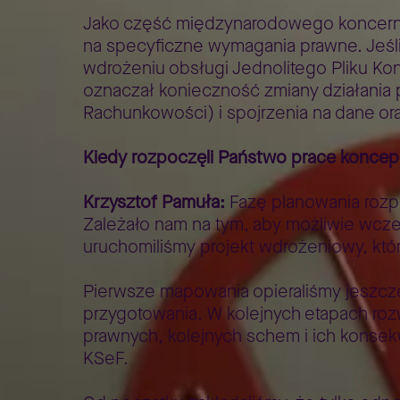
Jako część międzynarodowego koncernu 
na specyficzne wymagania prawne. Jeśl
wdrożeniu obsługi Jednolitego Pliku Ko
oznaczał konieczność zmiany działania 
Rachunkowości) i spojrzenia na dane or
Kiedy rozpoczęli Państwo prace koncepc
Krzysztof Pamuła:
Fazę planowania rozp
Zależało nam na tym, aby możliwie wcz
uruchomiliśmy projekt wdrożeniowy, któr
Pierwsze mapowania opieraliśmy jeszcze
przygotowania. W kolejnych etapach roz
prawnych, kolejnych schem i ich konse
KSeF.