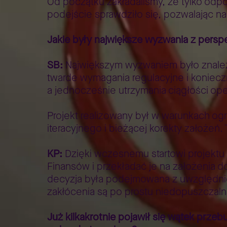
Od początku zakładaliśmy, że tylko odp
podejście sprawdziło się, pozwalając n
Jakie były największe wyzwania z persp
SB:
Największym wyzwaniem było znalezi
twarde wymagania regulacyjne i koniec
a jednocześnie utrzymania ciągłości oper
Projekt realizowany był w warunkach og
iteracyjnego i bieżącej korekty założeń
KP:
Dzięki wczesnemu startowi projektu
Finansów i przekładać je na założenia 
decyzja była podejmowana z uwzględnienie
zakłócenia są po prostu niedopuszczaln
Już kilkakrotnie pojawił się wątek pr