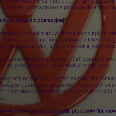
owiednio wczesny start projektu da nam przestrze
a spokojne i uporządkowane przejście do etapu pr
ektywy ciągłości operacyjnej?
enie równowagi między kilkoma równoległymi pers
zność zapewnienia pełnej zgodności z KSeF, z dru
acyjnej w organizacji o bardzo wysokiej wrażliwośc
raniczonej wiedzy eksperckiej. KSeF dopiero się ks
. To tak, jakby budować samochód w czasie jazdy.
 mogliśmy na bieżąco podążać za zmianami komuni
dotyczące przebudowy procesów finansowych oraz d
m realiów naszej działalności, czyli produkcji i l
e.
zebudowy i nowego odwzorowania procesów finanso