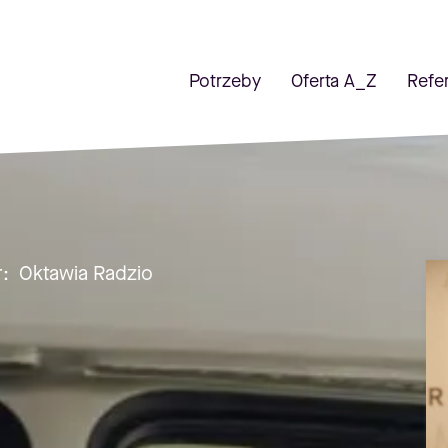
Potrzeby
Oferta A_Z
Refe
r:
Oktawia Radzio