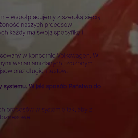
– współpracujemy z szeroką siecią
łożoność naszych procesów
ych każdy ma swoją specyfikę i
tosowany w koncernie Volkswagen. W
nymi wariantami danych i złożonym
sów oraz długich testów.
y systemu. W jaki sposób Państwo do
 procesów w systemie tak, aby z
e biznesowe.