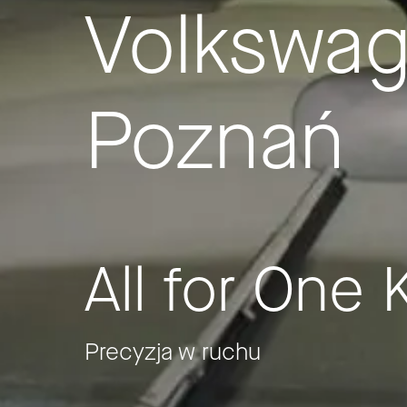
Volkswa
Poznań
All for One
Precyzja w ruchu