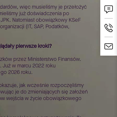
ardów, więc musieliśmy je przełożyć
mieliśmy już doświadczenia po
ne JPK. Natomiast obowiązkowy KSeF
ganizacji (IT, SAP, Podatków,
lądały pierwsze kroki?
zków przez Ministerstwo Finansów.
. Już w marcu 2022 roku
ego 2026 roku.
okazuje, jak wcześnie rozpoczęliśmy
wując je do zmieniających się założeń
inów wejścia w życie obowiązkowego