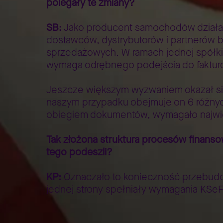
polegały te zmiany?
SB:
Jako producent samochodów działa
dostawców, dystrybutorów i partnerów 
sprzedażowych. W ramach jednej spółki 
wymaga odrębnego podejścia do faktur
Jeszcze większym wyzwaniem okazał się
naszym przypadku obejmuje on 6 różnych
obiegiem dokumentów, wymagało najwięks
Tak złożona struktura procesów finans
tego podeszli?
KP:
Oznaczało to konieczność przebudo
jednej strony spełniały wymagania KSeF