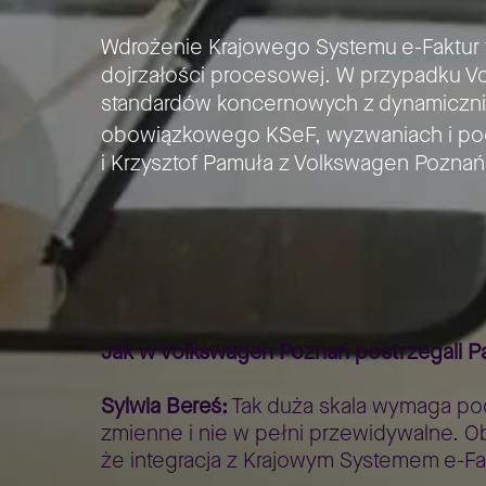
Wdrożenie Krajowego Systemu e-Faktur to
dojrzałości procesowej. W przypadku 
standardów koncernowych z dynamiczni
obowiązkowego KSeF, wyzwaniach i pode
i Krzysztof Pamuła z Volkswagen Poznań
Strona główna
Lepszy Biznes
Lepszy Biznes – case stu
>
>
Jak w Volkswagen Poznań postrzegali Pa
Sylwia Bereś:
Tak duża skala wymaga pode
zmienne i nie w pełni przewidywalne. Ob
że integracja z Krajowym Systemem e-Fa