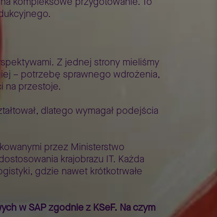
ń na kompleksowe przygotowanie. To
odukcyjnego.
pektywami. Z jednej strony mieliśmy
giej – potrzebę sprawnego wdrożenia,
i na przestoje.
ztałtował, dlatego wymagał podejścia
kowanymi przez Ministerstwo
ostosowania krajobrazu IT. Każda
ogistyki, gdzie nawet krótkotrwałe
wych w SAP zgodnie z KSeF. Na czym