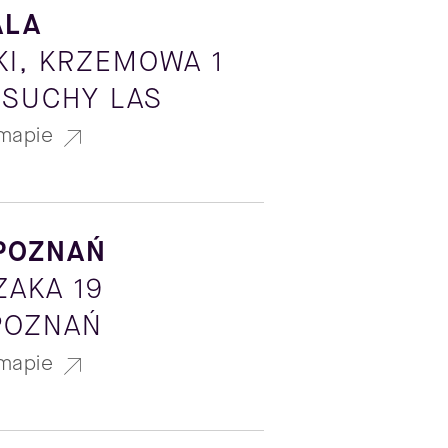
ALA
KI, KRZEMOWA 1
 SUCHY LAS
mapie
POZNAŃ
ZAKA 19
 POZNAŃ
mapie