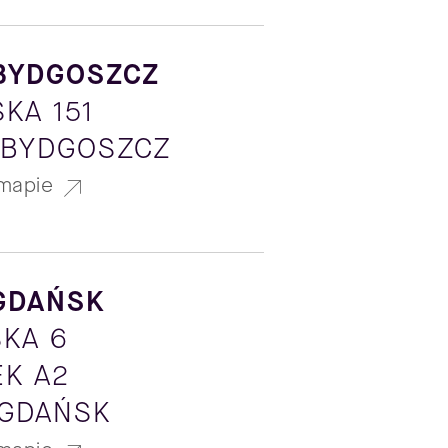
BYDGOSZCZ
KA 151
 BYDGOSZCZ
mapie
GDAŃSK
KA 6
K A2
 GDAŃSK