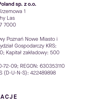
Poland sp. z o.o.
. Krzemowa 1
hy Las
27 7000
wy Poznań Nowe Miasto i
 Wydział Gospodarczy KRS:
; Kapitał zakładowy: 500
00-72-09; REGON: 630353110
 (D-U-N-S): 422489898
ZACJE