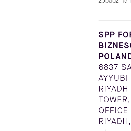
zobacz na 
SPP FO
BIZNES
POLAN
6837 S
AYYUBI
RIYADH 
TOWER,
OFFICE 
RIYADH,