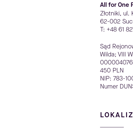
All for One 
Złotniki, ul
62-002 Suc
T: +48 61 8
Sąd Rejono
Wilda; VIII
0000040760
450 PLN
NIP: 783-1
Numer DUNS
LOKALI