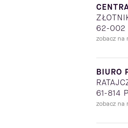
CENTR
ZŁOTNI
62-002
zobacz na 
BIURO 
RATAJC
61-814
zobacz na 