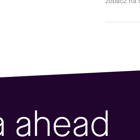
zobacz na 
a ahead