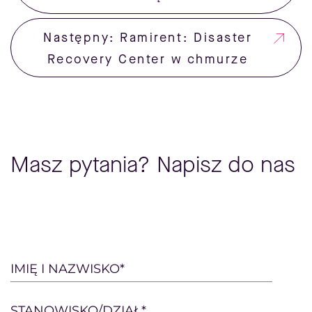
Następny: Ramirent: Disaster
Recovery Center w chmurze
Masz pytania? Napisz do nas
Please
IMIĘ I NAZWISKO*
leave
this
STANOWISKO/DZIAŁ*