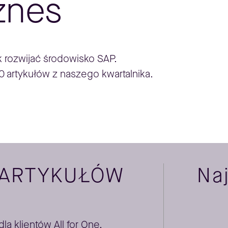
znes
ak rozwijać środowisko SAP.
0 artykułów z naszego kwartalnika.
 ARTYKUŁÓW
Na
a klientów All for One,