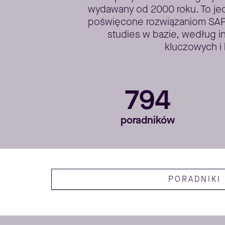
wydawany od 2000 roku. To jed
poświęcone rozwiązaniom SAP. 
studies w bazie, według i
kluczowych i 
794
poradników
PORADNIKI