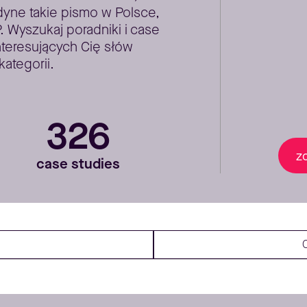
yne takie pismo w Polsce,
Wyszukaj poradniki i case
nteresujących Cię słów
kategorii.
326
z
case studies