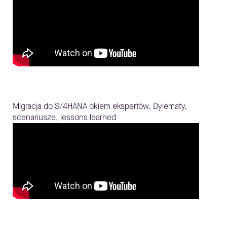
Migracja do S/4HANA okiem ekspertów. Dylematy,
scenariusze, lessons learned