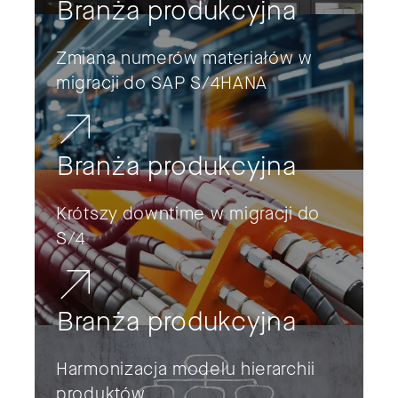
Branża produkcyjna
Zmiana numerów materiałów w
migracji do SAP S/4HANA
Branża produkcyjna
Krótszy downtime w migracji do
S/4
Branża produkcyjna
Harmonizacja modelu hierarchii
produktów