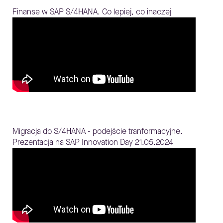
Finanse w SAP S/4HANA. Co lepiej, co inaczej
Migracja do S/4HANA - podejście tranformacyjne.
Prezentacja na SAP Innovation Day 21.05.2024