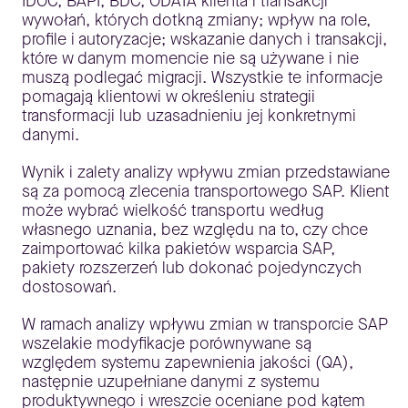
IDOC, BAPI, BDC, ODATA klienta i transakcji
wywołań, których dotkną zmiany; wpływ na role,
profile i autoryzacje; wskazanie danych i transakcji,
które w danym momencie nie są używane i nie
muszą podlegać migracji. Wszystkie te informacje
pomagają klientowi w określeniu strategii
transformacji lub uzasadnieniu jej konkretnymi
danymi.
Wynik i zalety analizy wpływu zmian przedstawiane
są za pomocą zlecenia transportowego SAP. Klient
może wybrać wielkość transportu według
własnego uznania, bez względu na to, czy chce
zaimportować kilka pakietów wsparcia SAP,
pakiety rozszerzeń lub dokonać pojedynczych
dostosowań.
W ramach analizy wpływu zmian w transporcie SAP
wszelakie modyfikacje porównywane są
względem systemu zapewnienia jakości (QA),
następnie uzupełniane danymi z systemu
produktywnego i wreszcie oceniane pod kątem