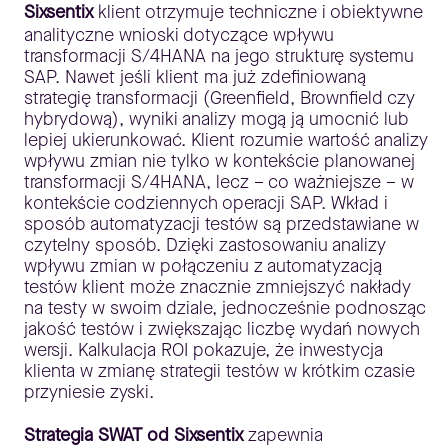
Sixsentix
klient otrzymuje techniczne i obiektywne
analityczne wnioski dotyczące wpływu
transformacji S/4HANA na jego strukturę systemu
SAP. Nawet jeśli klient ma już zdefiniowaną
strategię transformacji (Greenfield, Brownfield czy
hybrydową), wyniki analizy mogą ją umocnić lub
lepiej ukierunkować. Klient rozumie wartość analizy
wpływu zmian nie tylko w kontekście planowanej
transformacji S/4HANA, lecz – co ważniejsze – w
kontekście codziennych operacji SAP. Wkład i
sposób automatyzacji testów są przedstawiane w
czytelny sposób. Dzięki zastosowaniu analizy
wpływu zmian w połączeniu z automatyzacją
testów klient może znacznie zmniejszyć nakłady
na testy w swoim dziale, jednocześnie podnosząc
jakość testów i zwiększając liczbę wydań nowych
wersji. Kalkulacja ROI pokazuje, że inwestycja
klienta w zmianę strategii testów w krótkim czasie
przyniesie zyski.
Strategia SWAT od Sixsentix
zapewnia