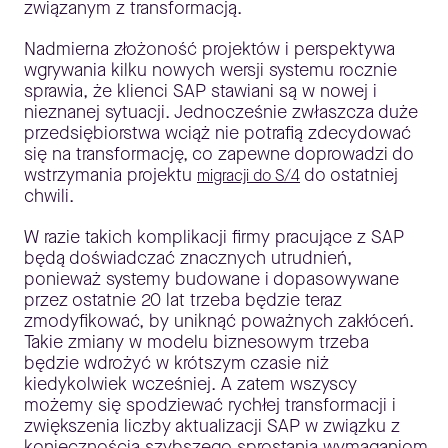
związanym z transformacją.
Nadmierna złożoność projektów i perspektywa
wgrywania kilku nowych wersji systemu rocznie
sprawia, że klienci SAP stawiani są w nowej i
nieznanej sytuacji. Jednocześnie zwłaszcza duże
przedsiębiorstwa wciąż nie potrafią zdecydować
się na transformację, co zapewne doprowadzi do
wstrzymania projektu
do ostatniej
migracji do S/4
chwili.
W razie takich komplikacji firmy pracujące z SAP
będą doświadczać znacznych utrudnień,
ponieważ systemy budowane i dopasowywane
przez ostatnie 20 lat trzeba będzie teraz
zmodyfikować, by uniknąć poważnych zakłóceń.
Takie zmiany w modelu biznesowym trzeba
będzie wdrożyć w krótszym czasie niż
kiedykolwiek wcześniej. A zatem wszyscy
możemy się spodziewać rychłej transformacji i
zwiększenia liczby aktualizacji SAP w związku z
koniecznością szybszego sprostania wymaganiom