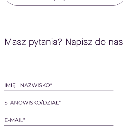
Masz pytania? Napisz do nas
Please
IMIĘ I NAZWISKO*
leave
this
STANOWISKO/DZIAŁ*
field
empty.
E-MAIL*