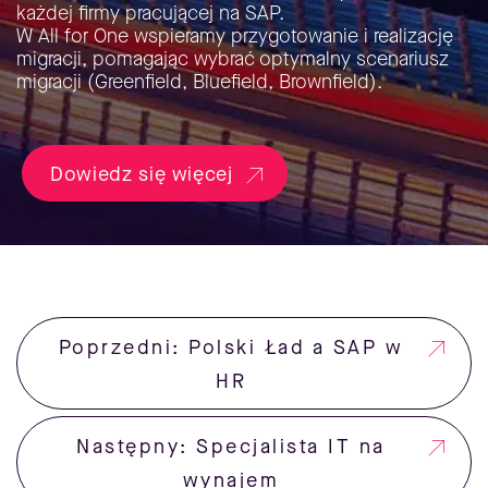
każdej firmy pracującej na SAP.
W All for One wspieramy przygotowanie i realizację
migracji, pomagając wybrać optymalny scenariusz
migracji (Greenfield, Bluefield, Brownfield).
Dowiedz się więcej
Poprzedni: Polski Ład a SAP w
HR
Następny: Specjalista IT na
wynajem