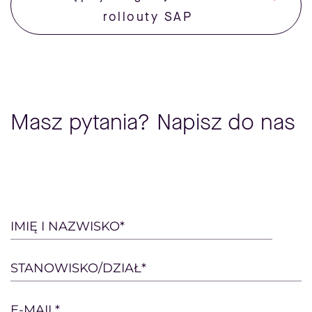
rollouty SAP
Masz pytania? Napisz do nas
Please
IMIĘ I NAZWISKO*
leave
this
STANOWISKO/DZIAŁ*
field
empty.
E-MAIL*