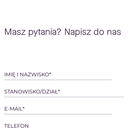
Masz pytania? Napisz do nas
Please
IMIĘ I NAZWISKO*
leave
this
STANOWISKO/DZIAŁ*
field
empty.
E-MAIL*
TELEFON