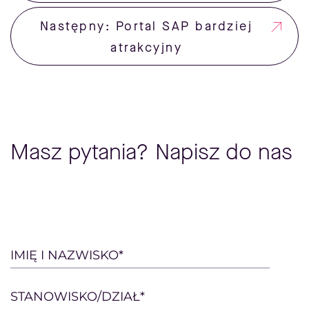
Następny: Portal SAP bardziej
atrakcyjny
Masz pytania? Napisz do nas
Please
IMIĘ I NAZWISKO*
leave
this
STANOWISKO/DZIAŁ*