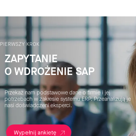
PIERWSZY KROK
ZAPYTANIE
O WDROŻENIE SAP
Przekaż nam podstawowe dane o firmie i jej
potrzebach w zakresie systemu ERP. Przeanalizują je
nasi doświadczeni eksperci.
Wypełnij ankietę