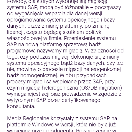
Powody, dla których wykonuje się migrację
systemu SAP, mogą być różnorakie – począwszy
od wygaśnięcia wsparcia dla danej wersji
oprogramowania systemu operacyjnego i bazy
danych, przez zmianę platformy, po zmianę
licencji, często będącą skutkiem polityki
własnościowej w firmie. Przeniesienie systemu
SAP na nową platformę sprzętową bądź
programową nazywamy migracją. W zależności od
tego, czy podczas migracji dokonuje się zmiany
systemu operacyjnego bądź bazy danych, czy też
nie, mówimy o procesie migracji heterogenicznej
bądź homogenicznej. W obu przypadkach
procesy migracji są wspierane przez SAP, przy
czym migracja heterogeniczna (OS/DB migration)
wymaga rejestracji oraz prowadzenia w zgodzie z
wytycznymi SAP przez certyfikowanego
konsultanta.
Media Regionalne korzystały z systemu SAP na
platformie Windows w wersji, która nie była już
wspierana przez producenta. Równocześnie w