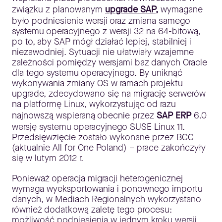
związku z planowanym
upgrade SAP
,
wymagane
było podniesienie wersji oraz zmiana samego
systemu operacyjnego z wersji 32 na 64-bitową,
po to, aby SAP mógł działać lepiej, stabilniej i
niezawodniej. Sytuacji nie ułatwiały wzajemne
zależności pomiędzy wersjami baz danych Oracle
dla tego systemu operacyjnego. By uniknąć
wykonywania zmiany OS w ramach projektu
upgrade, zdecydowano się na migrację serwerów
na platformę Linux, wykorzystując od razu
najnowszą wspieraną obecnie przez
SAP ERP
6.0
wersję systemu operacyjnego SUSE Linux 11.
Przedsięwzięcie zostało wykonane przez BCC
(aktualnie All for One Poland) – prace zakończyły
się w lutym 2012 r.
Ponieważ operacja migracji heterogenicznej
wymaga wyeksportowania i ponownego importu
danych, w Mediach Regionalnych wykorzystano
również dodatkową zaletę tego procesu:
możliwość podniesienia w jednym kroku wersji