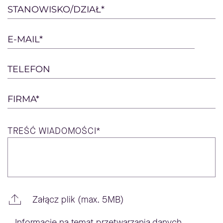
this
STANOWISKO/DZIAŁ*
field
empty.
E-MAIL*
TELEFON
FIRMA*
TREŚĆ
WIADOMOŚCI*
Załącz plik (max. 5MB)
Informacje na temat przetwarzania danych