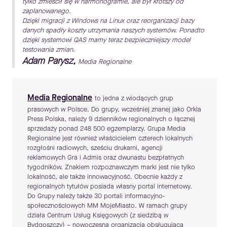
tylko zmieścił się w harmonogramie, ale był krótszy od
zaplanowanego.
Dzięki migracji z Windows na Linux oraz reorganizacji bazy
danych spadły koszty utrzymania naszych systemów. Ponadto
dzięki systemowi QAS mamy teraz bezpieczniejszy model
testowania zmian.
Adam Parysz,
Media Regionalne
Media Regionalne
to jedna z wiodących grup
prasowych w Polsce. Do grupy, wcześniej znanej jako Orkla
Press Polska, należy 9 dzienników regionalnych o łącznej
sprzedaży ponad 248 500 egzemplarzy. Grupa Media
Regionalne jest również właścicielem czterech lokalnych
rozgłośni radiowych, sześciu drukarni, agencji
reklamowych Gra i Admis oraz dwunastu bezpłatnych
tygodników. Znakiem rozpoznawczym marki jest nie tylko
lokalność, ale także innowacyjność. Obecnie każdy z
regionalnych tytułów posiada własny portal internetowy.
Do Grupy należy także 30 portali informacyjno-
społecznościowych MM MojeMiasto. W ramach grupy
działa Centrum Usług Księgowych (z siedzibą w
Bydgoszczy) – nowoczesna organizacja obsługująca