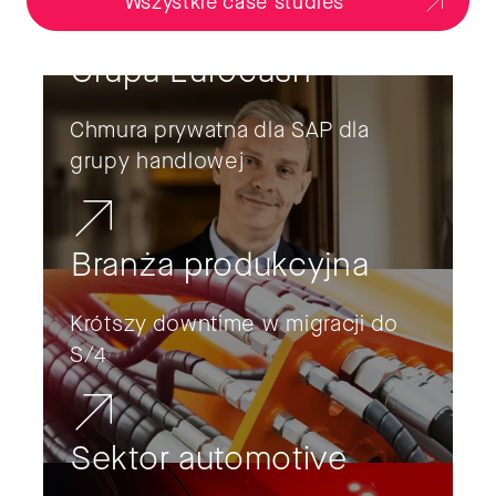
Wszystkie case studies
Grupa Eurocash
Chmura prywatna dla SAP dla
grupy handlowej
Branża produkcyjna
Krótszy downtime w migracji do
S/4
Sektor automotive