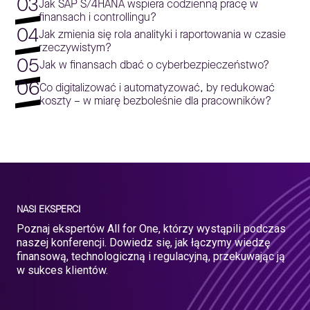
03
Jak SAP S/4HANA wspiera codzienną pracę w
finansach i controllingu?
04
Jak zmienia się rola analityki i raportowania w czasie
rzeczywistym?
05
Jak w finansach dbać o cyberbezpieczeństwo?
06
Co digitalizować i automatyzować, by redukować
koszty – w miarę bezboleśnie dla pracowników?
NASI EKSPERCI
Poznaj ekspertów All for One, którzy wystąpili podczas
naszej konferencji. Dowiedz się, jak łączymy wiedzę
finansową, technologiczną i regulacyjną, przekuwając ją
w sukces klientów.