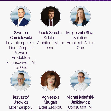
Szymon
Jacek Szlachta
Małgorzata Śliwa
Chmielewski
Solution
Solution
Keynote speaker,
Architect, All for
Architect, All for
Lider Zespołu
One
One
Rozwoju
Produktów
Finansowych, All
for One
Krzysztof
Agnieszka
Michał Kaleński-
Usowicz
Mrugała
Jaśkiewicz
Lider Zespołu
Lider Zespołu
Consultant, All