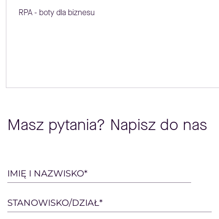
RPA - boty dla biznesu
Masz pytania? Napisz do nas
Please
IMIĘ I NAZWISKO*
leave
this
STANOWISKO/DZIAŁ*
field