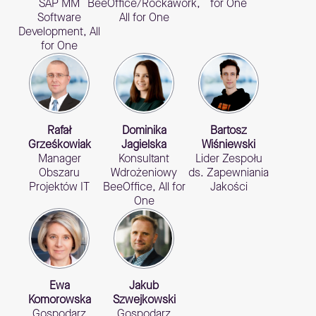
SAP MM
BeeOffice/Rockawork,
for One
Software
All for One
Development, All
for One
Rafał
Dominika
Bartosz
Grześkowiak
Jagielska
Wiśniewski
Manager
Konsultant
Lider Zespołu
Obszaru
Wdrożeniowy
ds. Zapewniania
Projektów IT
BeeOffice, All for
Jakości
One
Ewa
Jakub
Komorowska
Szwejkowski
Gospodarz
Gospodarz