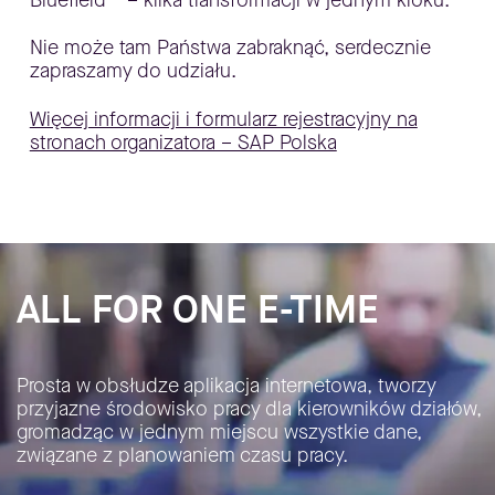
Nie może tam Państwa zabraknąć, serdecznie
zapraszamy do udziału.
Więcej informacji i formularz rejestracyjny na
stronach organizatora – SAP Polska
ALL FOR ONE E-TIME
Prosta w obsłudze aplikacja internetowa, tworzy
przyjazne środowisko pracy dla kierowników działów,
gromadząc w jednym miejscu wszystkie dane,
związane z planowaniem czasu pracy.