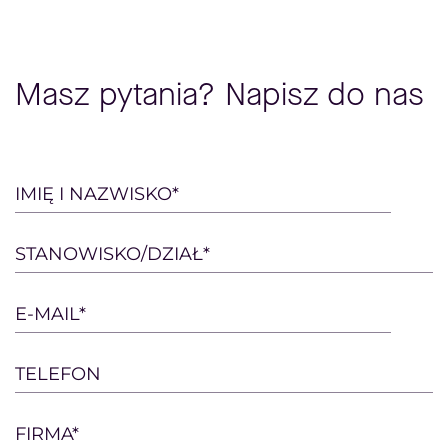
Masz pytania? Napisz do nas
Please
IMIĘ I NAZWISKO*
leave
this
STANOWISKO/DZIAŁ*
field
empty.
E-MAIL*
TELEFON
FIRMA*