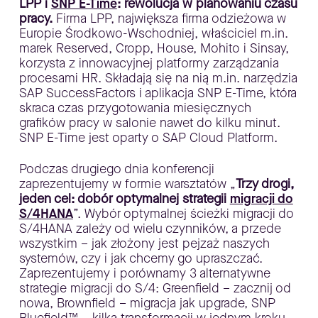
LPP i
SNP E-Time
: rewolucja w planowaniu czasu
pracy.
Firma LPP, największa firma odzieżowa w
Europie Środkowo-Wschodniej, właściciel m.in.
marek Reserved, Cropp, House, Mohito i Sinsay,
korzysta z innowacyjnej platformy zarządzania
procesami HR. Składają się na nią m.in. narzędzia
SAP SuccessFactors i aplikacja SNP E-Time, która
skraca czas przygotowania miesięcznych
grafików pracy w salonie nawet do kilku minut.
SNP E-Time jest oparty o SAP Cloud Platform.
Podczas drugiego dnia konferencji
zaprezentujemy w formie warsztatów „
Trzy drogi,
jeden cel: dobór optymalnej strategii
migracji do
S/4HANA
”. Wybór optymalnej ścieżki migracji do
S/4HANA zależy od wielu czynników, a przede
wszystkim – jak złożony jest pejzaż naszych
systemów, czy i jak chcemy go upraszczać.
Zaprezentujemy i porównamy 3 alternatywne
strategie migracji do S/4: Greenfield – zacznij od
nowa, Brownfield – migracja jak upgrade, SNP
Bluefield™ – kilka transformacji w jednym kroku.