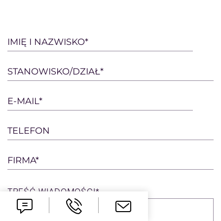
Please
IMIĘ I NAZWISKO*
leave
this
STANOWISKO/DZIAŁ*
field
empty.
E-MAIL*
TELEFON
FIRMA*
TREŚĆ
WIADOMOŚCI*