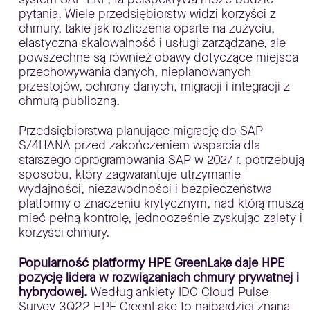
pytania. Wiele przedsiębiorstw widzi korzyści z
chmury, takie jak rozliczenia oparte na zużyciu,
elastyczna skalowalność i usługi zarządzane, ale
powszechne są również obawy dotyczące miejsca
przechowywania danych, nieplanowanych
przestojów, ochrony danych, migracji i integracji z
chmurą publiczną.
Przedsiębiorstwa planujące migrację do SAP
S/4HANA przed zakończeniem wsparcia dla
starszego oprogramowania SAP w 2027 r. potrzebują
sposobu, który zagwarantuje utrzymanie
wydajności, niezawodności i bezpieczeństwa
platformy o znaczeniu krytycznym, nad którą muszą
mieć pełną kontrolę, jednocześnie zyskując zalety i
korzyści chmury.
Popularność platformy HPE GreenLake daje HPE
pozycję lidera w rozwiązaniach chmury prywatnej i
hybrydowej.
Według ankiety IDC Cloud Pulse
Survey 3Q22 HPE GreenLake to najbardziej znana