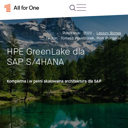
Publikacja:
2023
,
Lepszy Biznes
| Autor:
Tomasz Wawrzonek, Piotr Ponganis
HPE GreenLake dla
SAP S/4HANA
Kompletna i w pełni skalowalna architektura dla SAP