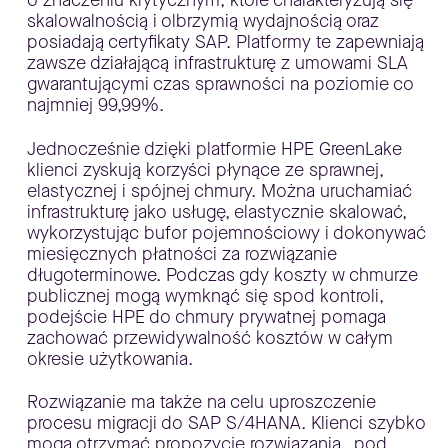
o znaczeniu krytycznym, które charakteryzują się
skalowalnością i olbrzymią wydajnością oraz
posiadają certyfikaty SAP. Platformy te zapewniają
zawsze działającą infrastrukturę z umowami SLA
gwarantującymi czas sprawności na poziomie co
najmniej 99,99%.
Jednocześnie dzięki platformie HPE GreenLake
klienci zyskują korzyści płynące ze sprawnej,
elastycznej i spójnej chmury. Można uruchamiać
infrastrukturę jako usługę, elastycznie skalować,
wykorzystując bufor pojemnościowy i dokonywać
miesięcznych płatności za rozwiązanie
długoterminowe. Podczas gdy koszty w chmurze
publicznej mogą wymknąć się spod kontroli,
podejście HPE do chmury prywatnej pomaga
zachować przewidywalność kosztów w całym
okresie użytkowania.
Rozwiązanie ma także na celu uproszczenie
procesu migracji do SAP S/4HANA. Klienci szybko
mogą otrzymać propozycję rozwiązania „pod