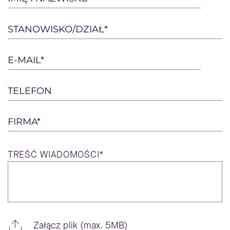
leave
this
STANOWISKO/DZIAŁ*
field
empty.
E-MAIL*
TELEFON
FIRMA*
TREŚĆ
WIADOMOŚCI*
Załącz plik (max. 5MB)