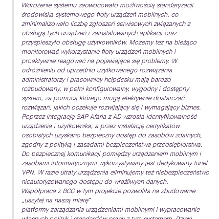
Wdrożenie systemu zaowocowało możliwością standaryzacji
środowiska systemowego floty urządzeń mobilnych, co
zminimalizowało liczbę zgłoszeń serwisowych związanych z
obsługą tych urządzeń i zainstalowanych aplikacji oraz
przyspieszyło obsługę użytkowników. Możemy też na bieżąco
monitorować wykorzystanie floty urządzeń mobilnych i
proaktywnie reagować na pojawiające się problemy. W
odróżnieniu od uprzednio użytkowanego rozwiązania
administratorzy i pracownicy helpdesku mają bardzo
rozbudowany, w pełni konfigurowalny, wygodny i dostępny
system, za pomocą którego mogą efektywnie dostarczać
rozwiązań, jakich oczekuje rozwijający się i wymagający biznes.
Poprzez integrację SAP Afaria z AD wzrosła identyfikowalność
urządzenia i użytkownika, a przez instalację certyfikatów
osobistych uzyskano bezpieczny dostęp do zasobów zdalnych,
zgodny z polityką i zasadami bezpieczeństwa przedsiębiorstwa.
Do bezpiecznej komunikacji pomiędzy urządzeniem mobilnym i
zasobami informatycznymi wykorzystywany jest dedykowany tunel
VPN. W razie utraty urządzenia eliminujemy też niebezpieczeństwo
nieautoryzowanego dostępu do wrażliwych danych.
Współpraca z BCC w tym projekcie pozwoliła na zbudowanie
„uszytej na naszą miarę”
platformy zarządzania urządzeniami mobilnymi i wypracowanie
własnych polityk i standardów pracy z tym systemem. Dzięki