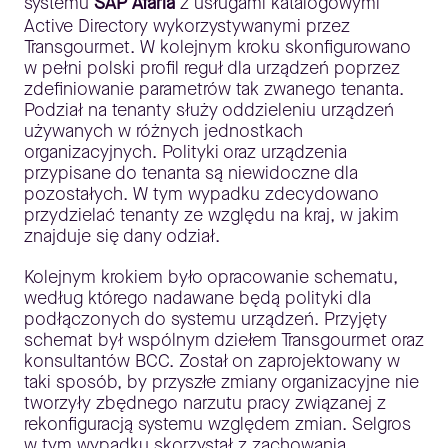
systemu
SAP Afaria
z usługami katalogowymi
Active Directory wykorzystywanymi przez
Transgourmet. W kolejnym kroku skonfigurowano
w pełni polski profil reguł dla urządzeń poprzez
zdefiniowanie parametrów tak zwanego tenanta.
Podział na tenanty służy oddzieleniu urządzeń
używanych w różnych jednostkach
organizacyjnych. Polityki oraz urządzenia
przypisane do tenanta są niewidoczne dla
pozostałych. W tym wypadku zdecydowano
przydzielać tenanty ze względu na kraj, w jakim
znajduje się dany odział.
Kolejnym krokiem było opracowanie schematu,
według którego nadawane będą polityki dla
podłączonych do systemu urządzeń. Przyjęty
schemat był wspólnym dziełem Transgourmet oraz
konsultantów BCC. Został on zaprojektowany w
taki sposób, by przyszłe zmiany organizacyjne nie
tworzyły zbędnego narzutu pracy związanej z
rekonfiguracją systemu względem zmian. Selgros
w tym wypadku skorzystał z zachowania