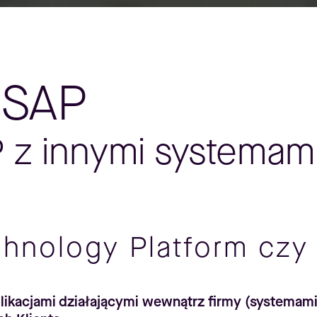
 SAP
P z innymi systemam
chnology Platform cz
likacjami działającymi wewnątrz firmy (systemami