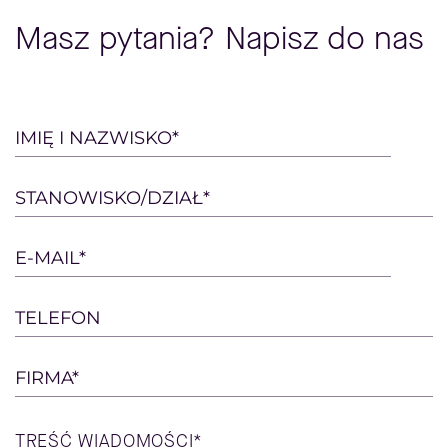
Masz pytania? Napisz do nas
Please
IMIĘ I NAZWISKO*
leave
this
STANOWISKO/DZIAŁ*
field
empty.
E-MAIL*
TELEFON
FIRMA*
TREŚĆ
WIADOMOŚCI*