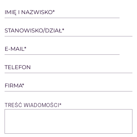
Please
IMIĘ I NAZWISKO*
leave
this
STANOWISKO/DZIAŁ*
field
empty.
E-MAIL*
TELEFON
FIRMA*
TREŚĆ
WIADOMOŚCI*