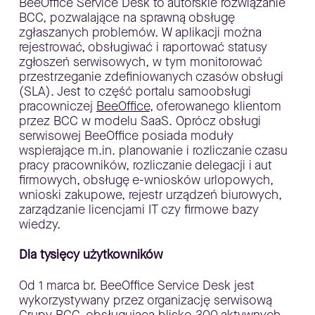
BeeOffice Service Desk to autorskie rozwiązanie
BCC, pozwalające na sprawną obsługę
zgłaszanych problemów. W aplikacji można
rejestrować, obsługiwać i raportować statusy
zgłoszeń serwisowych, w tym monitorować
przestrzeganie zdefiniowanych czasów obsługi
(SLA). Jest to część portalu samoobsługi
pracowniczej
BeeOffice
, oferowanego klientom
przez BCC w modelu SaaS. Oprócz obsługi
serwisowej BeeOffice posiada moduły
wspierające m.in. planowanie i rozliczanie czasu
pracy pracowników, rozliczanie delegacji i aut
firmowych, obsługę e-wniosków urlopowych,
wnioski zakupowe, rejestr urządzeń biurowych,
zarządzanie licencjami IT czy firmowe bazy
wiedzy.
Dla tysięcy użytkowników
Od 1 marca br. BeeOffice Service Desk jest
wykorzystywany przez organizację serwisową
Grupy BCC, obsługującą blisko 300 aktywnych