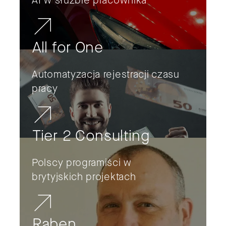
AI w służbie pracownika
All for One
Automatyzacja rejestracji czasu
pracy
Tier 2 Consulting
Polscy programiści w
brytyjskich projektach
Raben