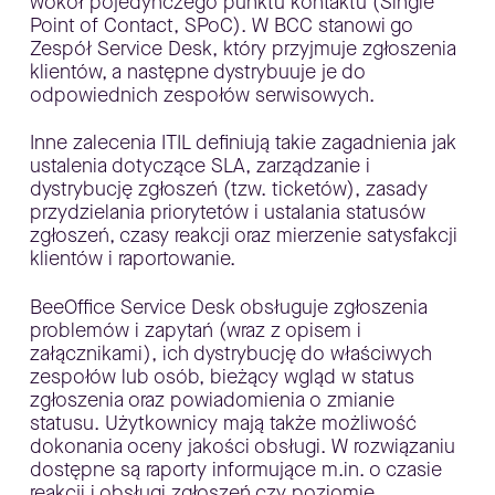
wokół pojedynczego punktu kontaktu (Single
Point of Contact, SPoC). W BCC stanowi go
Zespół Service Desk, który przyjmuje zgłoszenia
klientów, a następne dystrybuuje je do
odpowiednich zespołów serwisowych.
Inne zalecenia ITIL definiują takie zagadnienia jak
ustalenia dotyczące SLA, zarządzanie i
dystrybucję zgłoszeń (tzw. ticketów), zasady
przydzielania priorytetów i ustalania statusów
zgłoszeń, czasy reakcji oraz mierzenie satysfakcji
klientów i raportowanie.
BeeOffice Service Desk obsługuje zgłoszenia
problemów i zapytań (wraz z opisem i
załącznikami), ich dystrybucję do właściwych
zespołów lub osób, bieżący wgląd w status
zgłoszenia oraz powiadomienia o zmianie
statusu. Użytkownicy mają także możliwość
dokonania oceny jakości obsługi. W rozwiązaniu
dostępne są raporty informujące m.in. o czasie
reakcji i obsługi zgłoszeń czy poziomie