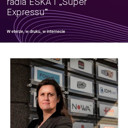
radia ESKA i „Super
Expressu”
W eterze, w druku, w internecie