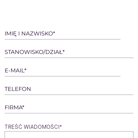
Please
IMIĘ I NAZWISKO*
leave
this
STANOWISKO/DZIAŁ*
field
empty.
E-MAIL*
TELEFON
FIRMA*
TREŚĆ
WIADOMOŚCI*