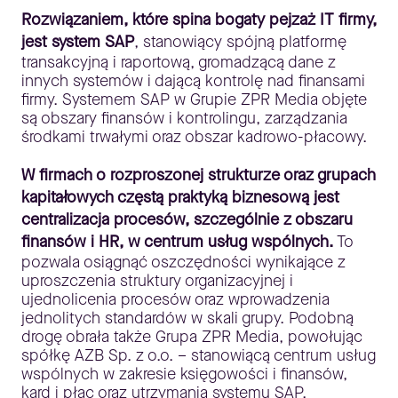
Rozwiązaniem, które spina bogaty pejzaż IT firmy,
jest system SAP
, stanowiący spójną platformę
transakcyjną i raportową, gromadzącą dane z
innych systemów i dającą kontrolę nad finansami
firmy. Systemem SAP w Grupie ZPR Media objęte
są obszary finansów i kontrolingu, zarządzania
środkami trwałymi oraz obszar kadrowo-płacowy.
W firmach o rozproszonej strukturze oraz grupach
kapitałowych częstą praktyką biznesową jest
centralizacja procesów, szczególnie z obszaru
finansów i HR, w centrum usług wspólnych.
To
pozwala osiągnąć oszczędności wynikające z
uproszczenia struktury organizacyjnej i
ujednolicenia procesów oraz wprowadzenia
jednolitych standardów w skali grupy. Podobną
drogę obrała także Grupa ZPR Media, powołując
spółkę AZB Sp. z o.o. – stanowiącą centrum usług
wspólnych w zakresie księgowości i finansów,
kard i płac oraz utrzymania systemu SAP,