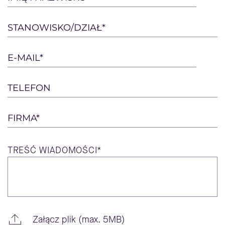
leave
this
STANOWISKO/DZIAŁ*
field
empty.
E-MAIL*
TELEFON
FIRMA*
TREŚĆ
WIADOMOŚCI*
Załącz plik (max. 5MB)