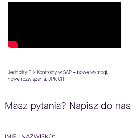
Jednolity Plik Kontrolny w SAP – nowe wymogi,
nowe rozwiązania. JPK CIT
Masz pytania? Napisz do nas
Please
IMIĘ I NAZWISKO*