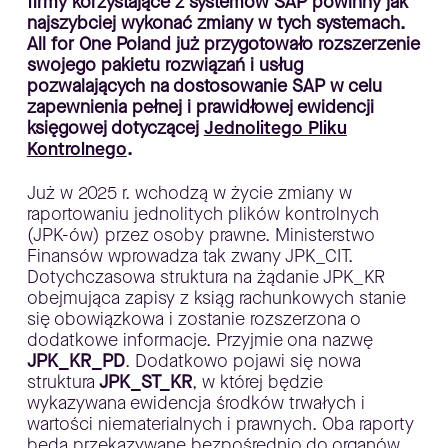
firmy korzystające z systemów SAP powinny jak
najszybciej wykonać zmiany w tych systemach.
All for One Poland już przygotowało rozszerzenie
swojego pakietu rozwiązań i usług
pozwalających na dostosowanie SAP w celu
zapewnienia pełnej i prawidłowej ewidencji
księgowej dotyczącej
Jednolitego Pliku
Kontrolnego
.
Już w 2025 r. wchodzą w życie zmiany w
raportowaniu jednolitych plików kontrolnych
(JPK-ów) przez osoby prawne. Ministerstwo
Finansów wprowadza tak zwany JPK_CIT.
Dotychczasowa struktura na żądanie JPK_KR
obejmująca zapisy z ksiąg rachunkowych stanie
się obowiązkowa i zostanie rozszerzona o
dodatkowe informacje. Przyjmie ona nazwę
JPK_KR_PD
. Dodatkowo pojawi się nowa
struktura
JPK_ST_KR
, w której będzie
wykazywana ewidencja środków trwałych i
wartości niematerialnych i prawnych. Oba raporty
będą przekazywane bezpośrednio do organów