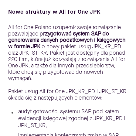
Nowe struktury w All for One JPK
All for One Poland uzupełnił swoje rozwiązanie
pozwalające p
rzygotować system SAP do
generowania danych podatkowych i księgowych
w formie JPK
o nowy pakiet usług JPK_KR_PD
oraz JPK_ST_KR. Pakiet jest dostępny dla ponad
220 firm, które już korzystają z rozwiązania All for
One JPK, a także dla innych przedsiębiorstw,
które chcą się przygotować do nowych
wymagań.
Pakiet usług All for One JPK_KR_PD i JPK_ST_KR
składa się z następujących elementów:
audyt gotowości systemu SAP pod kątem
ewidencji księgowej zgodnej z JPK_KR_PD i
JPK_ST_KR,
implementacja koniecznych zmian w SAP,