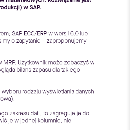
ów materiałowych. Rozwiązanie jest
odukcji) w SAP.
rem; SAP ECC/ERP w wersji 6.0 lub
osimy o zapytanie – zaproponujemy
ków MRP. Użytkownik może zobaczyć w
gląda bilans zapasu dla takiego
 wyboru rodzaju wyświetlania danych
łowa).
go zakresu dat , to zagreguje je do
ić je w jednej kolumnie, nie