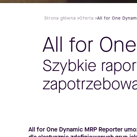
Strona główna
>
Oferta
>
All for One Dyna
All for O
Szybkie rapo
zapotrzebowa
All for One Dynamic MRP Reporter umo