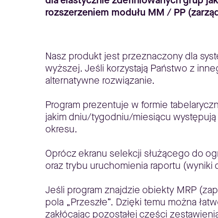
dla elastycznie zdefiniowanych grup j
rozszerzeniem modułu MM / PP (zarząd
Nasz produkt jest przeznaczony dla sy
wyższej. Jeśli korzystają Państwo z in
alternatywne rozwiązanie.
Program prezentuje w formie tabelaryc
jakim dniu/tygodniu/miesiącu występują 
okresu.
Oprócz ekranu selekcji służącego do og
oraz trybu uruchomienia raportu (wyniki
Jeśli program znajdzie obiekty MRP (zap
pola „Przeszłe”. Dzięki temu można łatw
zakłócając pozostałej części zestawieni