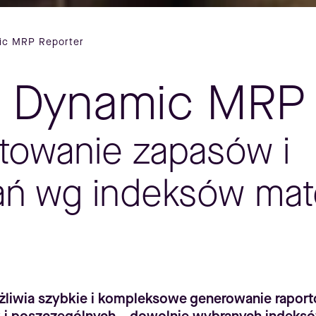
mic MRP Reporter
ne Dynamic MRP
rtowanie zapasów i
ń wg indeksów mat
żliwia szybkie i kompleksowe generowanie rapor