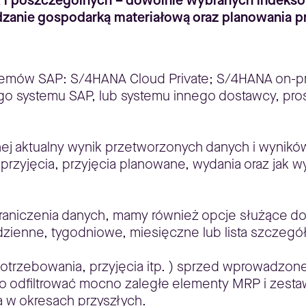
ak i poszczególnych – dowolnie wybranych indeks
zanie gospodarką materiałową oraz planowania pr
stemów SAP: S/4HANA Cloud Private; S/4HANA on-p
nego systemu SAP, lub systemu innego dostawcy, pr
znej aktualny wynik przetworzonych danych i wyni
przyjęcia, przyjęcia planowane, wydania oraz jak wy
raniczenia danych, mamy również opcje służące do
 dzienne, tygodniowe, miesięczne lub lista szczegó
otrzebowania, przyjęcia itp. ) sprzed wprowadzone
o odfiltrować mocno zaległe elementy MRP i zestaw
a w okresach przyszłych.