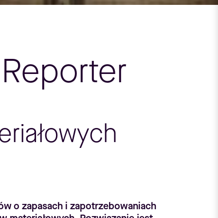
 Reporter
eriałowych
tów o zapasach i zapotrzebowaniach