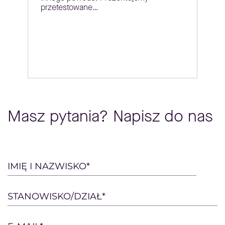
przetestowane…
Masz pytania? Napisz do nas
Please
IMIĘ I NAZWISKO*
leave
this
STANOWISKO/DZIAŁ*
field
empty.