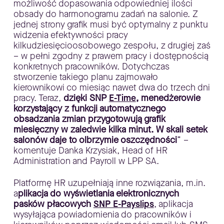
możliwość dopasowania odpowiedniej ilości
obsady do harmonogramu zadań na salonie. Z
jednej strony grafik musi być optymalny z punktu
widzenia efektywności pracy
kilkudziesięcioosobowego zespołu, z drugiej zaś
– w pełni zgodny z prawem pracy i dostępnością
konkretnych pracowników. Dotychczas
stworzenie takiego planu zajmowało
kierownikowi co miesiąc nawet dwa do trzech dni
pracy. Teraz,
dzięki SNP
E-Time
, menedżerowie
korzystający z funkcji automatycznego
obsadzania zmian przygotowują grafik
miesięczny w zaledwie kilka minut. W skali setek
salonów daje to olbrzymie oszczędności
” –
komentuje Danka Krzysiak, Head of HR
Administration and Payroll w LPP SA.
Platformę HR uzupełniają inne rozwiązania, m.in.
a
plikacja do wyświetlania elektronicznych
pasków płacowych
SNP E-Payslips
, aplikacja
wysyłająca powiadomienia do pracowników i