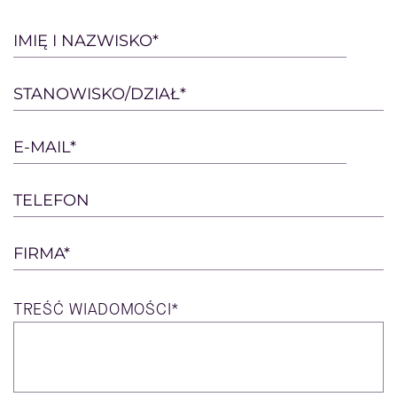
Please
IMIĘ I NAZWISKO*
leave
this
STANOWISKO/DZIAŁ*
field
empty.
E-MAIL*
TELEFON
FIRMA*
TREŚĆ
WIADOMOŚCI*