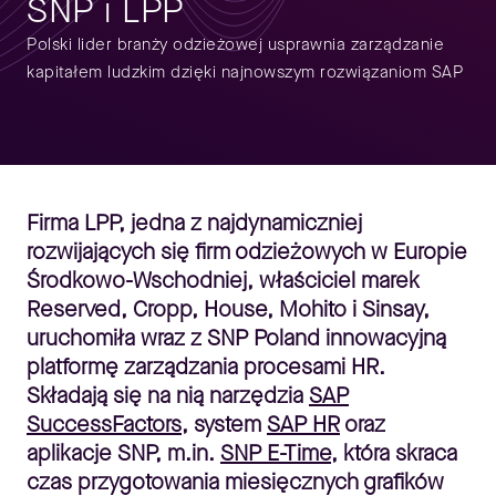
SNP i LPP
Polski lider branży odzieżowej usprawnia zarządzanie
kapitałem ludzkim dzięki najnowszym rozwiązaniom SAP
Firma LPP, jedna z najdynamiczniej
rozwijających się firm odzieżowych w Europie
Środkowo-Wschodniej, właściciel marek
Reserved, Cropp, House, Mohito i Sinsay,
uruchomiła wraz z SNP Poland innowacyjną
platformę zarządzania procesami HR.
Składają się na nią narzędzia
SAP
SuccessFactors
, system
SAP HR
oraz
aplikacje SNP, m.in.
SNP E-Time
, która skraca
czas przygotowania miesięcznych grafików