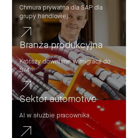
Chmura prywatna dla SAP dla
grupy handlowej
Branża produkcyjna
Krótszy downtime w migracji do
S/4
Sektor automotive
AI w służbie pracownika