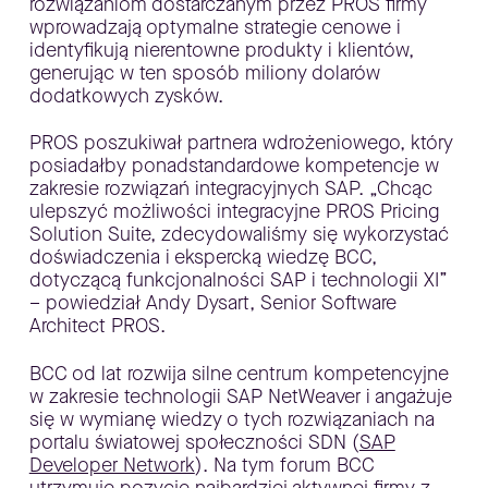
rozwiązaniom dostarczanym przez PROS firmy
wprowadzają optymalne strategie cenowe i
identyfikują nierentowne produkty i klientów,
generując w ten sposób miliony dolarów
dodatkowych zysków.
PROS poszukiwał partnera wdrożeniowego, który
posiadałby ponadstandardowe kompetencje w
zakresie rozwiązań integracyjnych SAP. „Chcąc
ulepszyć możliwości integracyjne PROS Pricing
Solution Suite, zdecydowaliśmy się wykorzystać
doświadczenia i ekspercką wiedzę BCC,
dotyczącą funkcjonalności SAP i technologii XI”
– powiedział Andy Dysart, Senior Software
Architect PROS.
BCC od lat rozwija silne centrum kompetencyjne
w zakresie technologii SAP NetWeaver i angażuje
się w wymianę wiedzy o tych rozwiązaniach na
portalu światowej społeczności SDN (
SAP
Developer Network
). Na tym forum BCC
utrzymuje pozycję najbardziej aktywnej firmy z