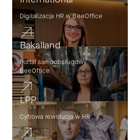
Digitalizacja HR w BeeOffice
Bakalland
Portal samoobsługowy
BeeOffice
LPP
Cyfrowa rewolucja w HR