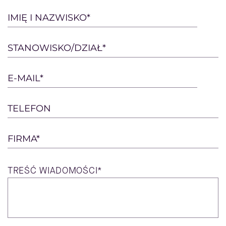
Please
IMIĘ I NAZWISKO*
leave
this
STANOWISKO/DZIAŁ*
field
empty.
E-MAIL*
TELEFON
FIRMA*
TREŚĆ
WIADOMOŚCI*