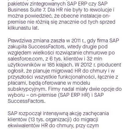
pakietów zintegrowanych SAP ERP czy SAP
Business Suite 7. Dla HR nie były to rewolucje i
można powiedzieć, że obecne instalacje on-
premise nie różnią się znacznie od tych sprzed
kilkunastu lat.
Prawdziwa zmiana zaszła w 2011 r., gdy firma SAP
zakupiła SuccessFactors, wtedy drugie pod
względem wielkości rozwiązanie chmurowe po
salesforce.com, z 6 tys. klientów i 32 mln
użytkowników w 185 krajach. W 2012 r. producent
ogłosił, że planuje migrować HR do chmury i w
przyszłości wszystkie funkcjonalności, łącznie z
płacami, będą oferowane w modelu
subskrypcyjnym. Firmy nadal miały dwie opcje do
wyboru – on-premise (SAP ERP HR) i SAP
SuccessFactors.
SAP rozpoczął intensywną akcję zachęcania
klientów (13 tys. organizacji) do migracji
ekwiwalentów HR do chmury, przy czym