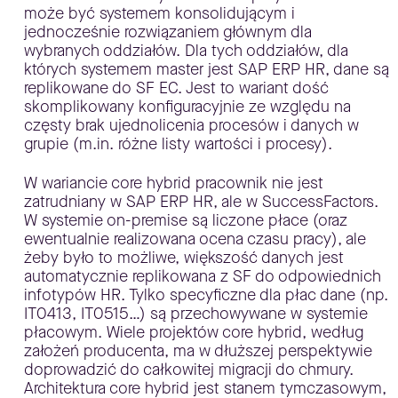
może być systemem konsolidującym i
jednocześnie rozwiązaniem głównym dla
wybranych oddziałów. Dla tych oddziałów, dla
których systemem master jest SAP ERP HR, dane są
replikowane do SF EC. Jest to wariant dość
skomplikowany konfiguracyjnie ze względu na
częsty brak ujednolicenia procesów i danych w
grupie (m.in. różne listy wartości i procesy).
W wariancie core hybrid pracownik nie jest
zatrudniany w SAP ERP HR, ale w SuccessFactors.
W systemie on-premise są liczone płace (oraz
ewentualnie realizowana ocena czasu pracy), ale
żeby było to możliwe, większość danych jest
automatycznie replikowana z SF do odpowiednich
infotypów HR. Tylko specyficzne dla płac dane (np.
IT0413, IT0515…) są przechowywane w systemie
płacowym. Wiele projektów core hybrid, według
założeń producenta, ma w dłuższej perspektywie
doprowadzić do całkowitej migracji do chmury.
Architektura core hybrid jest stanem tymczasowym,