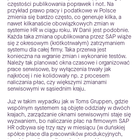
częstości publikowania poprawek i not. Na
przykład prawo pracy i podatkowe w Polsce
zmienia się bardzo często, co generuje kilka, a
nawet kilkanaście obowiązkowych zmian w
systemie HR w ciągu roku. W Danii jest podobnie.
Każda taka zmiana opublikowana przez SAP wiąże
się z okresowym (krótkotrwałym) zatrzymaniem
systemu dla całej firmy. Taka przerwa jest
konieczna na wgranie zmian i wykonanie testów.
Należy tak planować okna czasowe i organizować
prace serwisowe, by wyłączenia trwały jak
najkrócej i nie kolidowały np. z procesem
naliczania płac, czy większymi zmianami
serwisowymi w sąsiednim kraju.
Już w takim wypadku jak w Toms Gruppen, gdzie
wspólnym systemem są objęte oddziały w dwóch
krajach, zarządzanie oknami serwisowymi staje się
wyzwaniem, bo naliczanie płac na firmowym SAP
HR odbywa się trzy razy w miesiącu (w duńskiej
spółce płace dla pracowników produkcyjnych,