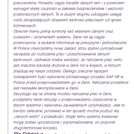
pracowników. Ponadto ciągły transfer danych tam i z powrotem
wymagał stałej czujności w zakresie bezpieczeństwa i ważności
przenoszonych danych. To w dużym stopniu odciągało uwagę
osób zarządzających obszarem kadrowo-płacowym od spraw
biznesowych.
Obecnie mamy pełną kontrolę nad własnymi danymi oraz
rozwojem i utrzymaniem systemu. Dane nie są ciągle
przenoszone, a szukane informacje są precyzyjne i jednoznaczne.
W Polsce otworzyliśmy nowy zakład, który szybko potrzebował
narzędzia do rozliczania płac i przechowywania danych
kadrowych. Jednakże trzeba wiedzieć, że naliczanie płac netto
jest znacznie bardziej złożone w Danii niż w krajach, w których
znajdują się nasze oddziały. Dlatego znacznie lepszym
rozwiązaniem było wykonanie pilotażowego projektu SAP HR w
Polsce przed przeprowadzeniem go w Danii. Naliczanie podatków
jest niezwykle skomplikowane w Danii.
Decydując się na zmianę modelu naliczania płac w Danii,
podjęliśmy także decyzję o przeprowadzeniu czyszczenia w
starym systemie i wykonaniu zauważalnych optymalizacji. Jest to
bardzo zalecane, ponieważ w ten sposób można pozbyć się
„danych-widm” z przeszłości. Dzięki temu systemy bizesowe
mogą zostać uproszczone i zoptymalizowane, co przynosi
długoterminowe korzyści.