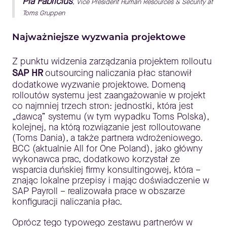
Pia Fabricius
, Vice President Human Resources & Security at
Toms Gruppen
Najważniejsze wyzwania projektowe
Z punktu widzenia zarządzania projektem rolloutu
SAP HR
outsourcing naliczania płac stanowił
dodatkowe wyzwanie projektowe. Domeną
rolloutów systemu jest zaangażowanie w projekt
co najmniej trzech stron: jednostki, która jest
„dawcą” systemu (w tym wypadku Toms Polska),
kolejnej, na którą rozwiązanie jest rolloutowane
(Toms Dania), a także partnera wdrożeniowego.
BCC (aktualnie All for One Poland), jako główny
wykonawca prac, dodatkowo korzystał ze
wsparcia duńskiej firmy konsultingowej, która –
znając lokalne przepisy i mając doświadczenie w
SAP Payroll – realizowała prace w obszarze
konfiguracji naliczania płac.
Oprócz tego typowego zestawu partnerów w