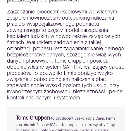
Zarządzanie procesami kadrowymi we własnym
zespole i równoczesny outsourcing naliczania
płac do wyspecjalizowanego podmiotu
zewnętrznego to częsty model zarządzania
kapitałem ludzkim w nowocześnie zarządzanych
firmach. Warunkiem zadowolenia z takiej
organizacji procesu jest zagwarantowanie pełnego
bezpieczeństwa danych, szczególnie wrażliwych
danych płacowych. Toms Gruppen posiada
obecnie własny system SAP HR, realizujący całość
procesów. To pozwoliło firmie obniżyć ryzyko
związane z outsourcingiem naliczania płac i
zapewnić sobie wysoki poziom tych usług, przy
równoczesnym zachowaniu niezależności i pełnej
kontroli nad danymi i systemem.
Toms Gruppen
to producent czekolady z Danii. Firma
została założona w 1924 r. Najpopularniejsze wyroby firmy
to czekolady i batoniki czekoladowe, lukrecja, galaretki i