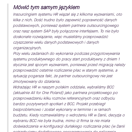
Mówić tym samym językiem
Insourcingiem systemu HR wiązał się z kilkoma wyzwaniami, oto
kilka z nich. Dość trudno było zapewnić poprawność danych
podstawowych, ponieważ system partnera outsourcingowego
oraz nasz system SAP były połączone interfejsem. To nie było
doskonałe rozwiązanie, więc musieliśmy przeprowadzić
czyszczenie wielu danych podstawowych i danych
organizacyjnych.
Przy wielu zadaniach do wykonania podczas przygotowywania
systemu produktywnego do pracy start produktywny z dniem 1
stycznia jest sporym wyzwaniem, ponieważ przed migracją należy
przeprowadzić ostatnie rozliczenie płac w starym systemie, a
sytuację pogarsza fakt, że partner outsourcingowy nie jest
zmotywowany do działania.
Wdrażając HR w naszym polskim oddziale, wybraliśmy BCC
(aktualnie All for One Poland) jako partnera projektowego po
przeprowadzeniu kilku rozmów referencyjnych oraz odbyciu
bardzo pozytywnych spotkań z BCC. Projekt przebiegł
bezproblemowo i został wykonany w terminie i w ramach
budżetu. Kiedy rozmawialiśmy o wdrożeniu HR w Danii, decyzja o
wybraniu BCC nie była trudna, mimo iż firma ta nie miała
doświadczenia w konfiguracji duńskiego rozliczania płac (w Danii
potrzebujemy dodatkowego oprogramowania do naliczania