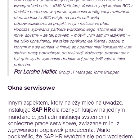
wynagrodzeń netto – KMD Nettoløn). Konieczny był kontakt BCC z
duńskim partnerem w sprawie wykonania konfiguracji rozliczania
płac. Jednak to BCC wzięło na siebie całkowitą
odpowiedzialność za projekt, w tym rozliczanie płac.
Podczas wybierania partnera wdrożeniowego istotne jest dla
mnie, abyśmy – że tak powiem – mówili „tym samym językiem” –
nie tylko konsultanci, ale także opiekunowie klienta i osoby, z
którymi ma się kontakt w firmie; aby partner miał konsultantów ze
stażem pracy potrzebnym do realizacji złożonego projektu oraz
był gotowy do wykonania dodatkowej pracy, jeśli zajdzie taka
potrzeba.
Per Lerche Møller
, Group IT Manager, Toms Gruppen
Okna serwisowe
Innym aspektem, który należy mieć na uwadze,
instalując
SAP HR
dla różnych krajów na jednym
mandancie, jest administracja systemem i
konieczne prace serwisowe, związane m.in. z
wgrywaniem poprawek producenta. Warto
podkreślić, że SAP HR wyróżnia się pod względem