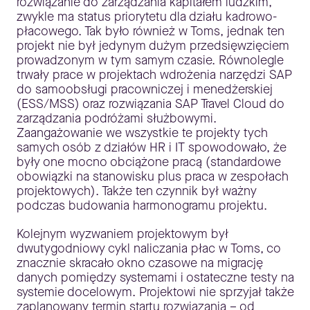
rozwiązanie do zarządzania kapitałem ludzkim,
zwykle ma status priorytetu dla działu kadrowo-
płacowego. Tak było również w Toms, jednak ten
projekt nie był jedynym dużym przedsięwzięciem
prowadzonym w tym samym czasie. Równolegle
trwały prace w projektach wdrożenia narzędzi SAP
do samoobsługi pracowniczej i menedżerskiej
(ESS/MSS) oraz rozwiązania SAP Travel Cloud do
zarządzania podróżami służbowymi.
Zaangażowanie we wszystkie te projekty tych
samych osób z działów HR i IT spowodowało, że
były one mocno obciążone pracą (standardowe
obowiązki na stanowisku plus praca w zespołach
projektowych). Także ten czynnik był ważny
podczas budowania harmonogramu projektu.
Kolejnym wyzwaniem projektowym był
dwutygodniowy cykl naliczania płac w Toms, co
znacznie skracało okno czasowe na migrację
danych pomiędzy systemami i ostateczne testy na
systemie docelowym. Projektowi nie sprzyjał także
zaplanowany termin startu rozwiązania – od