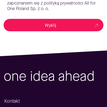
zapoznaniem się z polityką prywatności All for
One Poland Sp. z o. o.
Wyślij
one idea ahead
Kontakt