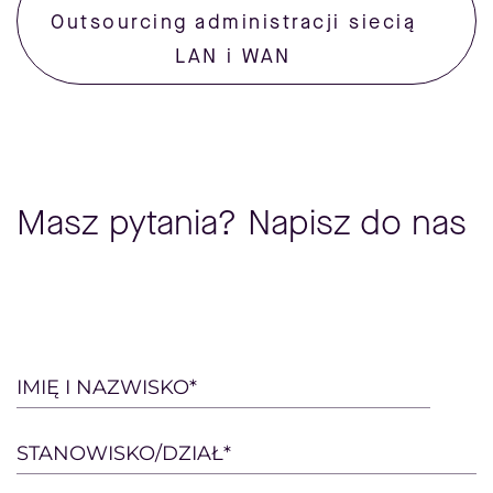
Outsourcing administracji siecią
LAN i WAN
Masz pytania? Napisz do nas
Please
IMIĘ I NAZWISKO*
leave
this
STANOWISKO/DZIAŁ*
field