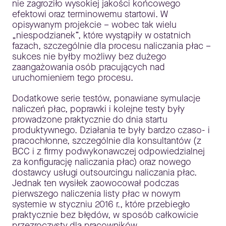
nie zagroziło wysokiej jakości końcowego
efektowi oraz terminowemu startowi. W
opisywanym projekcie – wobec tak wielu
„niespodzianek”, które wystąpiły w ostatnich
fazach, szczególnie dla procesu naliczania płac –
sukces nie byłby możliwy bez dużego
zaangażowania osób pracujących nad
uruchomieniem tego procesu.
Dodatkowe serie testów, ponawiane symulacje
naliczeń płac, poprawki i kolejne testy były
prowadzone praktycznie do dnia startu
produktywnego. Działania te były bardzo czaso- i
pracochłonne, szczególnie dla konsultantów (z
BCC i z firmy podwykonawczej odpowiedzialnej
za konfigurację naliczania płac) oraz nowego
dostawcy usługi outsourcingu naliczania płac.
Jednak ten wysiłek zaowocował podczas
pierwszego naliczenia listy płac w nowym
systemie w styczniu 2016 r., które przebiegło
praktycznie bez błędów, w sposób całkowicie
przezroczysty dla pracowników.