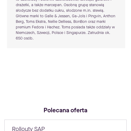
drażetki, a także marcepan. Osobną grupę stanowią
słodycze bez dodatku cukru, słodzone m.in. stewią.
Główne marki to Galle & Jessen, Ga-Jols i Pingvin, Anthon
Berg, Toms Ekstra, Nellie Delliess, BonBon oraz marki
premium Fedora i Hachez. Toms posiada także oddziały w
Niemczech, Szwecji, Polsce i Singapurze. Zatrudnia ok.
650 osób.
Polecana oferta
Rollouty SAP