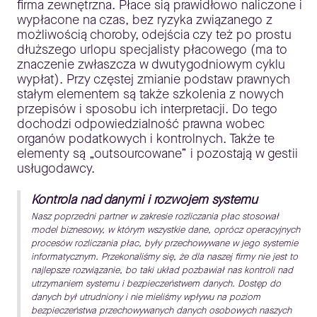
firma zewnętrzna. Płace sią prawidłowo naliczone i
wypłacone na czas, bez ryzyka związanego z
możliwością choroby, odejścia czy też po prostu
dłuższego urlopu specjalisty płacowego (ma to
znaczenie zwłaszcza w dwutygodniowym cyklu
wypłat). Przy częstej zmianie podstaw prawnych
stałym elementem są także szkolenia z nowych
przepisów i sposobu ich interpretacji. Do tego
dochodzi odpowiedzialność prawna wobec
organów podatkowych i kontrolnych. Także te
elementy są „outsourcowane” i pozostają w gestii
usługodawcy.
Kontrola nad danymi i rozwojem systemu
Nasz poprzedni partner w zakresie rozliczania płac stosował
model biznesowy, w którym wszystkie dane, oprócz operacyjnych
procesów rozliczania płac, były przechowywane w jego systemie
informatycznym. Przekonaliśmy się, że dla naszej firmy nie jest to
najlepsze rozwiązanie, bo taki układ pozbawiał nas kontroli nad
utrzymaniem systemu i bezpieczeństwem danych. Dostęp do
danych był utrudniony i nie mieliśmy wpływu na poziom
bezpieczeństwa przechowywanych danych osobowych naszych