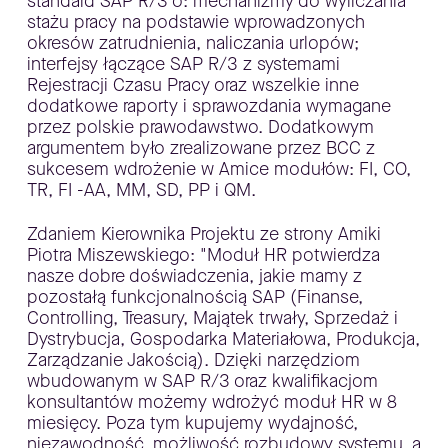
standard SAP R/3 o: mechanizmy do wyliczania
stażu pracy na podstawie wprowadzonych
okresów zatrudnienia, naliczania urlopów;
interfejsy łączące SAP R/3 z systemami
Rejestracji Czasu Pracy oraz wszelkie inne
dodatkowe raporty i sprawozdania wymagane
przez polskie prawodawstwo. Dodatkowym
argumentem było zrealizowane przez BCC z
sukcesem wdrożenie w Amice modułów: FI, CO,
TR, FI -AA, MM, SD, PP i QM.
Zdaniem Kierownika Projektu ze strony Amiki
Piotra Miszewskiego: "Moduł HR potwierdza
nasze dobre doświadczenia, jakie mamy z
pozostałą funkcjonalnością SAP (Finanse,
Controlling, Treasury, Majątek trwały, Sprzedaż i
Dystrybucja, Gospodarka Materiałowa, Produkcja,
Zarządzanie Jakością). Dzięki narzędziom
wbudowanym w SAP R/3 oraz kwalifikacjom
konsultantów możemy wdrożyć moduł HR w 8
miesięcy. Poza tym kupujemy wydajność,
niezawodność, możliwość rozbudowy systemu, a