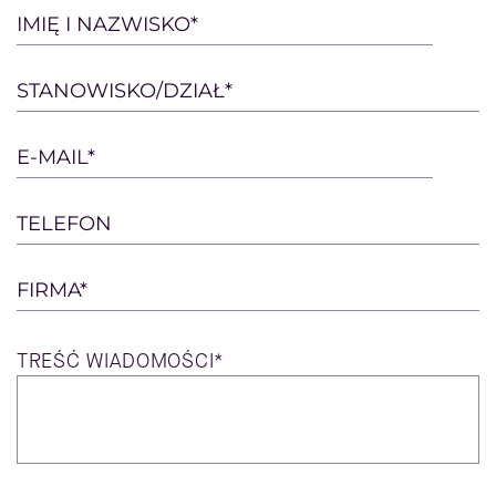
Please
IMIĘ I NAZWISKO*
leave
this
STANOWISKO/DZIAŁ*
field
empty.
E-MAIL*
TELEFON
FIRMA*
TREŚĆ
WIADOMOŚCI*