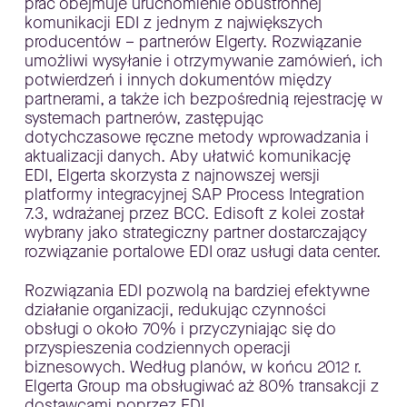
prac obejmuje uruchomienie obustronnej
komunikacji EDI z jednym z największych
producentów – partnerów Elgerty. Rozwiązanie
umożliwi wysyłanie i otrzymywanie zamówień, ich
potwierdzeń i innych dokumentów między
partnerami, a także ich bezpośrednią rejestrację w
systemach partnerów, zastępując
dotychczasowe ręczne metody wprowadzania i
aktualizacji danych. Aby ułatwić komunikację
EDI, Elgerta skorzysta z najnowszej wersji
platformy integracyjnej SAP Process Integration
7.3, wdrażanej przez BCC. Edisoft z kolei został
wybrany jako strategiczny partner dostarczający
rozwiązanie portalowe EDI oraz usługi data center.
Rozwiązania EDI pozwolą na bardziej efektywne
działanie organizacji, redukując czynności
obsługi o około 70% i przyczyniając się do
przyspieszenia codziennych operacji
biznesowych. Według planów, w końcu 2012 r.
Elgerta Group ma obsługiwać aż 80% transakcji z
dostawcami poprzez EDI.