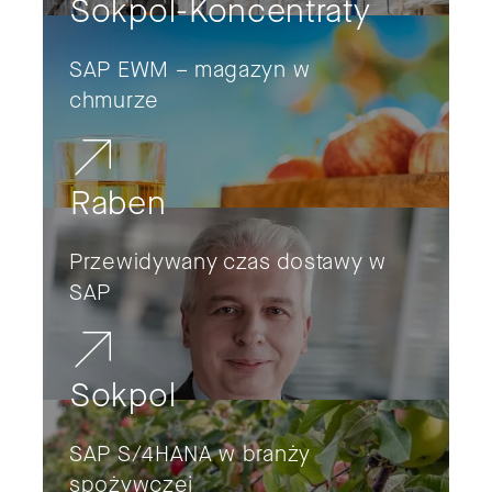
Sokpol-Koncentraty
SAP EWM – magazyn w
chmurze
Raben
Przewidywany czas dostawy w
SAP
Sokpol
SAP S/4HANA w branży
spożywczej