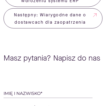
wdrożeniu systemu ERP
Następny: Wiarygodne dane o
dostawcach dla zaopatrzenia
Masz pytania? Napisz do nas
Please
IMIĘ I NAZWISKO*
leave