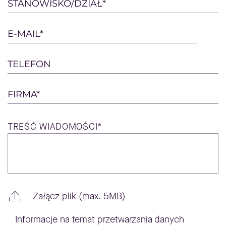
this
STANOWISKO/DZIAŁ*
field
empty.
E-MAIL*
TELEFON
FIRMA*
TREŚĆ
WIADOMOŚCI*
Załącz plik (max. 5MB)
Informacje na temat przetwarzania danych