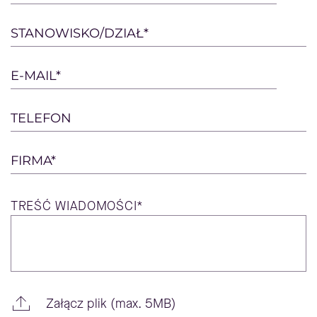
leave
this
STANOWISKO/DZIAŁ*
field
empty.
E-MAIL*
TELEFON
FIRMA*
TREŚĆ
WIADOMOŚCI*
Załącz plik (max. 5MB)