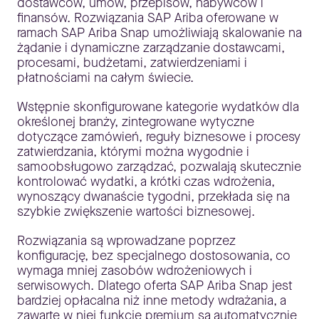
dostawców, umów, przepisów, nabywców i
finansów. Rozwiązania SAP Ariba oferowane w
ramach SAP Ariba Snap umożliwiają skalowanie na
żądanie i dynamiczne zarządzanie dostawcami,
procesami, budżetami, zatwierdzeniami i
płatnościami na całym świecie.
Wstępnie skonfigurowane kategorie wydatków dla
określonej branży, zintegrowane wytyczne
dotyczące zamówień, reguły biznesowe i procesy
zatwierdzania, którymi można wygodnie i
samoobsługowo zarządzać, pozwalają skutecznie
kontrolować wydatki, a krótki czas wdrożenia,
wynoszący dwanaście tygodni, przekłada się na
szybkie zwiększenie wartości biznesowej.
Rozwiązania są wprowadzane poprzez
konfigurację, bez specjalnego dostosowania, co
wymaga mniej zasobów wdrożeniowych i
serwisowych. Dlatego oferta SAP Ariba Snap jest
bardziej opłacalna niż inne metody wdrażania, a
zawarte w niej funkcje premium są automatycznie