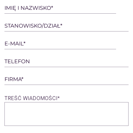
Please
IMIĘ I NAZWISKO*
leave
this
STANOWISKO/DZIAŁ*
field
empty.
E-MAIL*
TELEFON
FIRMA*
TREŚĆ
WIADOMOŚCI*