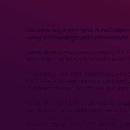
Strona główna
Aktualności
TNS OBOP: 95% klientów us
>
>
Wiodąca na polskim rynku firma badawcz
usług outsourcingowych i serwisowych
Celem przeprowadzonego między 8 a 28 m
lepsze zrozumienie ich potrzeb i ident
Pracownicy TNS OBOP korzystając z meto
BCC, którzy oceniali całość współpracy 
Oceniano również jakość obsługi konsu
Respondentami były osoby odpowiedzial
wzięli udział przedstawiciele niemal ws
Prawie wszyscy respondenci (95%) pozyt