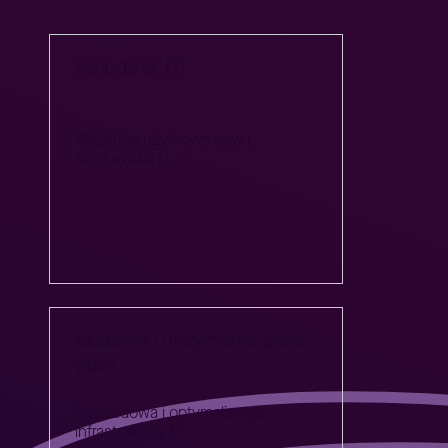
Helpdesk IT
Wsparcie użytkowników i
środowiska IT
Budowa i utrzymanie sieci
WAN
Rozbudowa i optymalizacja
infrastruktury IT