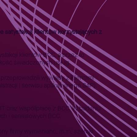
łpracy
satysfakcji klientów korzystających z
fakcji klientów BCC, a przez to
jakość świadczonych usług.
przeprowadzili wywiady z klientami
tracji i serwisu aplikacyjnego SAP).
IT oraz współpracę z BCC. W badaniu
wych i serwisowych BCC.
y firmy wymieniano, m.in. szeroki