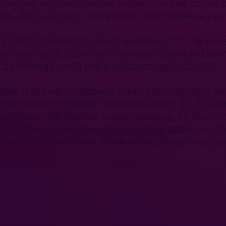
żowanie w rozwiązywanie problemów oraz szybki cz
e, skrupulatność, cierpliwość, chęć niesienia po
NS OBOP badanie satysfakcji klientów BCC. Pierws
yło jedynym upublicznionym badaniem satysfakcji k
my z polskiego rynku usług outsourcingowych SAP.
ąpiło u nas wiele ważnych zmian. Uruchomiliśmy w
zeństwem Informacji i certyfikowaliśmy go zgodni
ultantów. Tak wysokie oceny wskazują, że klienci 
adania również stanowią dla nas zobowiązanie do 
ł Waldemar Sokołowski, Dyrektor ds. Usług Outsou