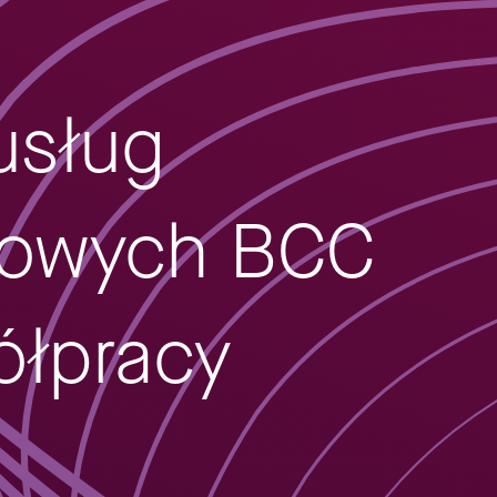
usług
isowych BCC
ółpracy