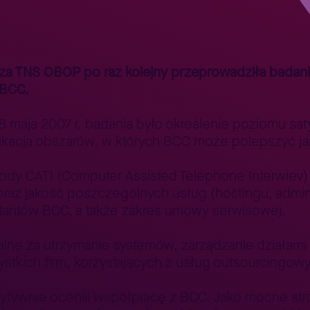
ług outsourcingowych i serwisowych BCC jest zadowolonych ze wspó
a TNS OBOP po raz kolejny przeprowadziła badanie 
 BCC.
aja 2007 r. badania było określenie poziomu satys
yfikacja obszarów, w których BCC może polepszyć 
dy CATI (Computer Assisted Telephone Interwiev) 
oraz jakość poszczególnych usług (hostingu, adminis
ltantów BCC, a także zakres umowy serwisowej.
ne za utrzymanie systemów, zarządzanie działami 
zystkich firm, korzystających z usług outsourcingo
ywnie ocenili współpracę z BCC. Jako mocne stron