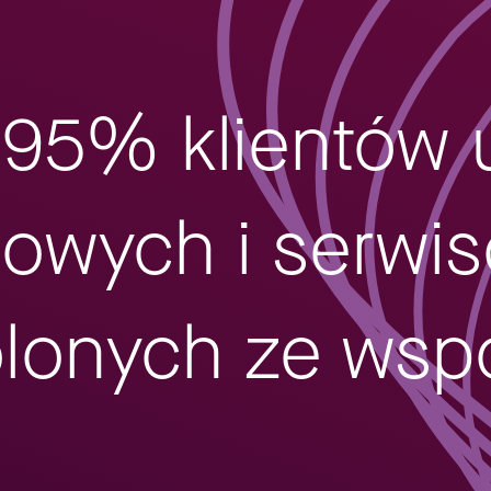
95% klientów 
gowych i serw
olonych ze wsp