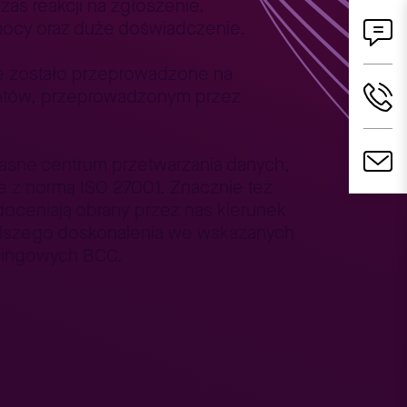
as reakcji na zgłoszenie.
mocy oraz duże doświadczenie.
ze zostało przeprowadzone na
lientów, przeprowadzonym przez
łasne centrum przetwarzania danych,
e z normą ISO 27001. Znacznie też
doceniają obrany przez nas kierunek
dalszego doskonalenia we wskazanych
rcingowych BCC.