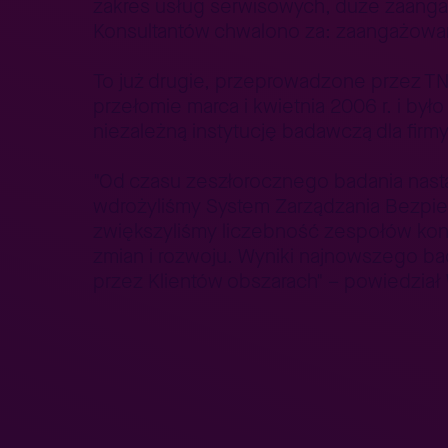
zakres usług serwisowych, duże zaanga
Konsultantów chwalono za: zaangażowani
To już drugie, przeprowadzone przez T
przełomie marca i kwietnia 2006 r. i b
niezależną instytucję badawczą dla fir
"Od czasu zeszłorocznego badania nast
wdrożyliśmy System Zarządzania Bezpiec
zwiększyliśmy liczebność zespołów kons
zmian i rozwoju. Wyniki najnowszego b
przez Klientów obszarach" – powiedzia
Nasza oferta