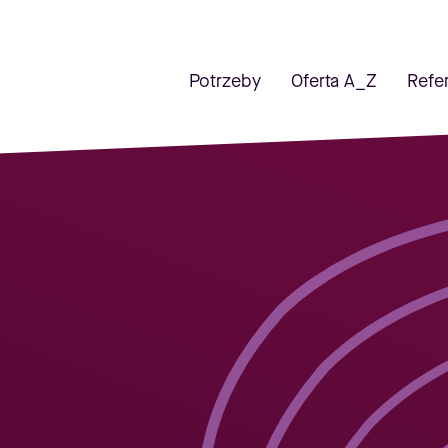
Potrzeby
Oferta A_Z
Refe