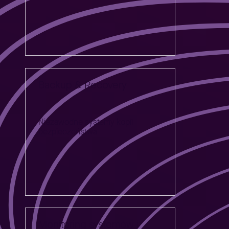
Backup & Recovery
Niezawodne systemy kopii
bezpieczeństwa
Monitoring systemów i