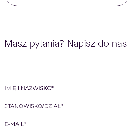
Masz pytania? Napisz do nas
Please
IMIĘ I NAZWISKO*
leave
this
STANOWISKO/DZIAŁ*
field
empty.
E-MAIL*