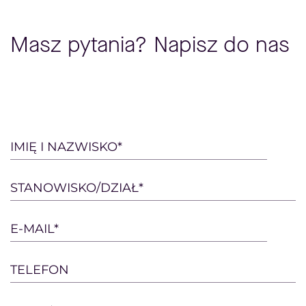
Masz pytania? Napisz do nas
Please
IMIĘ I NAZWISKO*
leave
this
STANOWISKO/DZIAŁ*
field
empty.
E-MAIL*
TELEFON