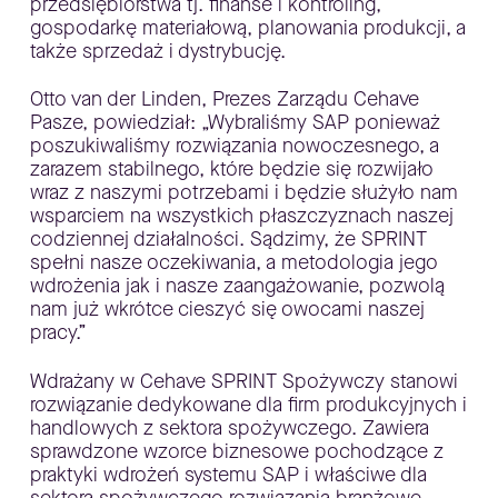
przedsiębiorstwa tj. finanse i kontroling,
gospodarkę materiałową, planowania produkcji, a
także sprzedaż i dystrybucję.
Otto van der Linden, Prezes Zarządu Cehave
Pasze, powiedział: „Wybraliśmy SAP ponieważ
poszukiwaliśmy rozwiązania nowoczesnego, a
zarazem stabilnego, które będzie się rozwijało
wraz z naszymi potrzebami i będzie służyło nam
wsparciem na wszystkich płaszczyznach naszej
codziennej działalności. Sądzimy, że SPRINT
spełni nasze oczekiwania, a metodologia jego
wdrożenia jak i nasze zaangażowanie, pozwolą
nam już wkrótce cieszyć się owocami naszej
pracy.”
Wdrażany w Cehave SPRINT Spożywczy stanowi
rozwiązanie dedykowane dla firm produkcyjnych i
handlowych z sektora spożywczego. Zawiera
sprawdzone wzorce biznesowe pochodzące z
praktyki wdrożeń systemu SAP i właściwe dla
sektora spożywczego rozwiązania branżowe,