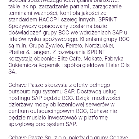
takie jak np. zarządzanie partiami, zarządzanie
terminami ważności, kontrola jakości ze
standardem HACCP i szereg innych. SPRINT
Spożywczy opracowany został na bazie
doświadczeń grupy BCC we wdrożeniach SAP u
liderów rynku spożywczego. Klientami grupy BCC
są m.in. Grupa Żywiec, Ferrero, Nordzucker,
Pfeifer & Langen. Z rozwiązania SPRINT
korzystają obecnie: Elite Cafe, Mokate, Fabryka
Cukiernicza Kopernik i spółka giełdowa Elstar Oils
SA.
Cehave Pasze skorzysta z oferty pełnego
outsourcingu systemu SAP
. Dostawcą usługi
hostingu SAP będzie BCC. Dzięki możliwości
dzierżawy mocy obliczeniowej serwerów w
centrum outsourcingowym BCC, Cehave nie
będzie musiało inwestować w platformę
sprzętową pod system SAP.
Cehave Pasze Sp. z o.o. należy do grupy Cehave