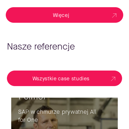
Więcej
Nasze referencje
Wszystkie case studies
Polmor
SAP w chmurze prywatnej All
for One