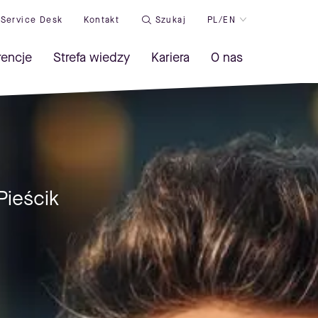
Service Desk
Kontakt
Szukaj
PL/EN
rencje
Strefa wiedzy
Kariera
O nas
Pieścik