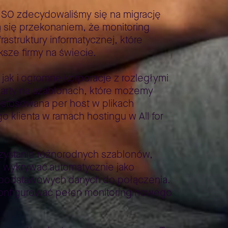
 ISO zdecydowaliśmy się na migrację
ą się przekonaniem, że monitoring
astruktury informatycznej, które
ksze firmy na świecie.
ak i ogromne korporacje z rozległymi
 oparty na szablonach, które możemy
ostosowana per host w plikach
 klienta w ramach hostingu w All for
orzystanie różnorodnych szablonów,
 wykrywać automatycznie jako
iu podstawowych danych do połączenia.
konfigurować pełen monitoring nowego