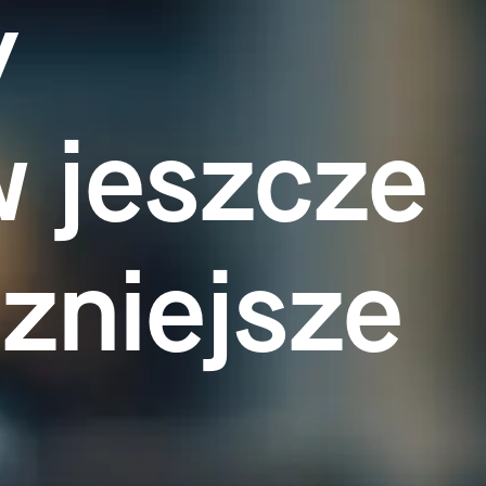
y
w jeszcze
zniejsze