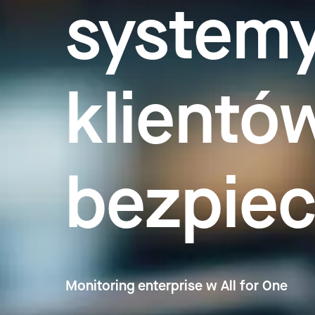
system
klientó
bezpiec
Monitoring enterprise w All for One