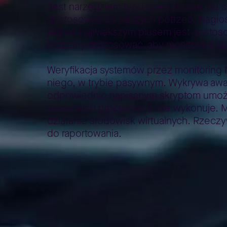
Jest narzędziem typu open source, co s
dostosować do naszych potrzeb. Nagios 
jednak największym plusem jest dostos
możemy dostosować, aby monitoring speł
Weryfikacja systemów przez monitoring
niego, w trybie pasywnym. Wykrywa awari
odpowiednio napisanym skryptom umożli
wszystkich procesów, które wykonuje. Mo
działanie środowisk wirtualnych. Rzeczy
do raportowania.
Teraz Zabbix