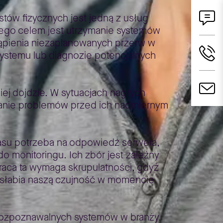
tów fizycznych jest jedną z usług
rego celem jest utrzymanie systemów
tąpienia niezaplanowanych przerw w
systemu lub diagnozie potencjalnych
ej dojdzie. W sytuacjach nagłych
rzanie problemów przed ich nadmiernym
czasu potrzeba na odpowiedź serwera,
o monitoringu. Ich zbór jest zależny
raca ta wymaga skrupulatności, gdyż
 osłabia naszą czujność w momencie
j rozpoznawalnych systemów w branży.