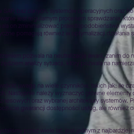
 SAP, baz danych, systemów operacyjnych oraz hos
owanie jest regularnym procesem sprawdzania, któ
ozwala on zminimalizować prawdopodobieństwo wys
ryczne pomagają również w optymalizacji działania 
eniem pozwala na neutralizację awarii, zanim do ni
zędziem analizy sytuacji, który pozwala na namie
wrócić uwagę na wiele czynników, takich jak: ile 
ych. Następnie należy wyznaczyć główne elementy d
znesowych oraz wybranej architektury systemów. P
oczucie gwarancji dostępności usług, ale również
taliśmy przez wiele lat, jest jednym z najbardzie