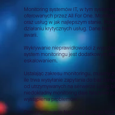
Monitoring systemów IT, w tym systemów
oferowanych przez All For One. Monitor
oraz usług w jak najlepszym stanie. P
działaniu krytycznych usług. Dane histo
awarii.
Wykrywanie nieprawidłowości z wyprzedz
system monitoringu jest dodatkowym nar
eskalowaniem.
Ustalając zakresu monitoringu, musimy z
ile trwa wysyłanie zapytania do baz dan
od utrzymywanych na serwerze usług bi
niedokładny monitoring daje fałszywe p
wystąpienia problemów.
Oprogramowanie Nagios, z którego korzys