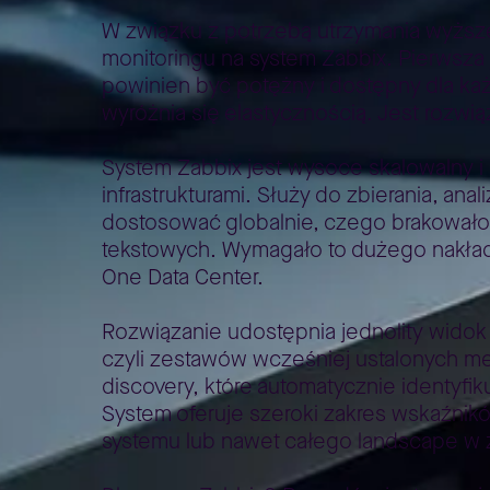
W związku z potrzebą utrzymania wyższe
monitoringu na system Zabbix. Pierwsza 
powinien być potężny i dostępny dla każ
wyróżnia się elastycznością. Jest rozwią
System Zabbix jest wysoce skalowalny i
infrastrukturami. Służy do zbierania, an
dostosować globalnie, czego brakowało 
tekstowych. Wymagało to dużego nakładu 
One Data Center.
Rozwiązanie udostępnia jednolity widok 
czyli zestawów wcześniej ustalonych m
discovery, które automatycznie identyf
System oferuje szeroki zakres wskaźni
systemu lub nawet całego landscape w z