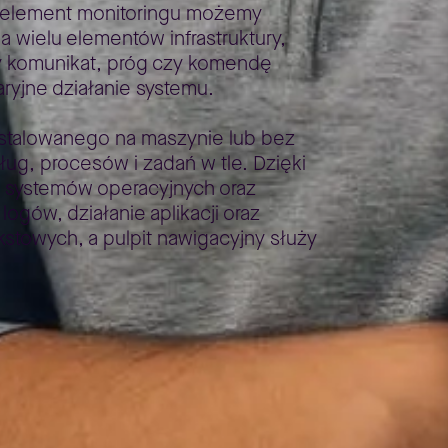
dy element monitoringu możemy
wielu elementów infrastruktury,
dy komunikat, próg czy komendę
yjne działanie systemu.
stalowanego na maszynie lub bez
ug, procesów i zadań w tle. Dzięki
 systemów operacyjnych oraz
ogów, działanie aplikacji oraz
kstowych, a pulpit nawigacyjny służy