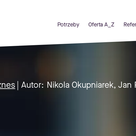
Potrzeby
Oferta A_Z
Refe
znes
| Autor:
Nikola Okupniarek, Jan 