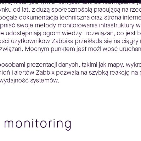
ej kilka, jednym z nich jest fakt, że rozwiązanie
nku od lat, z dużą społecznością pracującą na rzec
bogata dokumentacja techniczna oraz strona interne
niać swoje metody monitorowania infrastruktury w
re udostępniają ogrom wiedzy i rozwiązań, co jest 
ości użytkowników Zabbixa przekłada się na ciągły
rozwiązań. Mocnym punktem jest możliwość urucham
obami prezentacji danych, takimi jak mapy, wykresy
 i alertów Zabbix pozwala na szybką reakcję na p
a wydajność systemów.
 monitoring