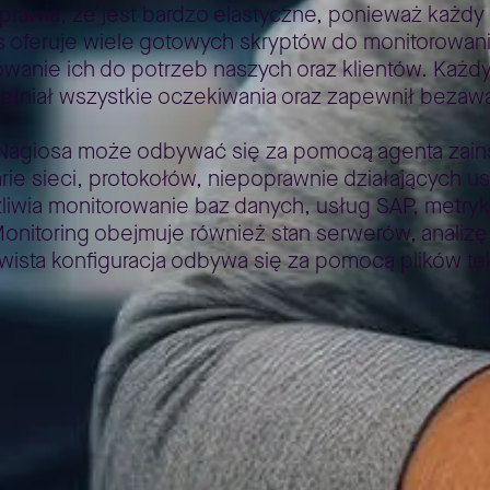
prawia, że jest bardzo elastyczne, ponieważ każ
oferuje wiele gotowych skryptów do monitorowania 
owanie ich do potrzeb naszych oraz klientów. Każ
niał wszystkie oczekiwania oraz zapewnił bezawar
 Nagiosa może odbywać się za pomocą agenta zain
e sieci, protokołów, niepoprawnie działających usł
wia monitorowanie baz danych, usług SAP, metryk
nitoring obejmuje również stan serwerów, analizę l
wista konfiguracja odbywa się za pomocą plików te