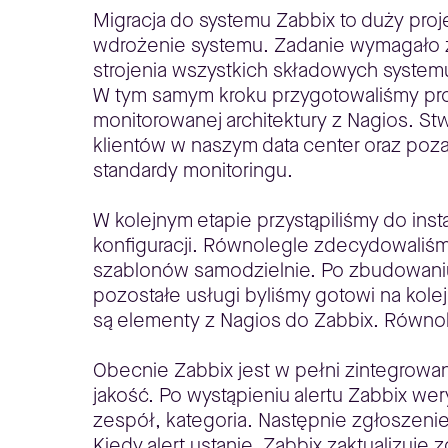
Migracja do systemu Zabbix to duży proj
wdrożenie systemu. Zadanie wymagało zas
strojenia wszystkich składowych syste
W tym samym kroku przygotowaliśmy proc
monitorowanej architektury z Nagios. S
klientów w naszym data center oraz poz
standardy monitoringu.
W kolejnym etapie przystąpiliśmy do in
konfiguracji. Równolegle zdecydowaliśm
szablonów samodzielnie. Po zbudowaniu
pozostałe usługi byliśmy gotowi na kol
są elementy z Nagios do Zabbix. Równol
Obecnie Zabbix jest w pełni zintegrow
jakość. Po wystąpieniu alertu Zabbix wery
zespół, kategoria. Następnie zgłoszen
Kiedy alert ustanie, Zabbix zaktualizuj