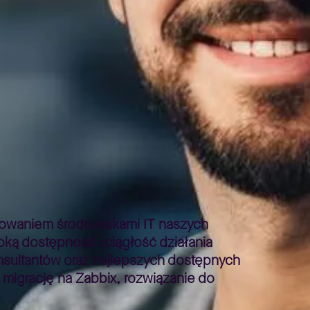
strowaniem środowiskami IT naszych
ką dostępność i ciągłość działania
nsultantów oraz najlepszych dostępnych
migrację na Zabbix, rozwiązanie do