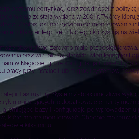
go poziomu certyfikacji oraz zgodności z polityką
jego wersja została wydana w 2001 r. Twórcy kieruj
dego. Zabbix jest narzędziem do monitorowania infr
zaniem klasy enterprise, z którego korzystają najwię
 może obsługiwać zarówno małe przedsiębiorstwa, j
alizowania oraz wizualizacji danych. Monitoring jest
nam w Nagiosie, gdzie konfiguracja musiała być d
pracy przy instalacji lub migracji systemów nowego
całej infrastruktury. System Zabbix umożliwia wyk
etryk monitorujących, a dodatkowe elementy można
ikują istniejące bazy i konfiguracje po wprowadzen
ków, które można monitorować. Obecnie możemy s
aledwie kilka minut.