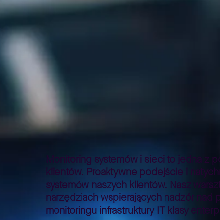
Strona główna
Lepszy Biznes
Lepszy Biznes – poradniki
>
>
Monitoring systemów i sieci to jedna z 
klientów. Proaktywne podejście i natyc
systemów naszych klientów. Nasz warsz
narzędziach wspierających nadzór nad 
monitoringu infrastruktury IT klasy enterp