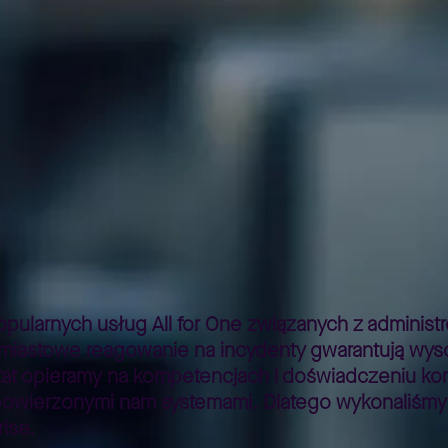
Zabbix – systemy klientów jeszcze bezpieczniejsze
>
popularnych usług All for One związanych z admini
hmiastowe reagowanie na incydenty gwarantują wyso
tat opieramy na kompetencjach i doświadczeniu ko
powierzonymi nam systemami. Dlatego wykonaliśmy 
rise.