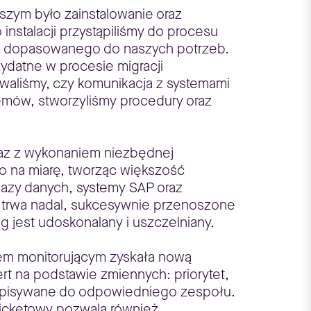
szym było zainstalowanie oraz
instalacji przystąpiliśmy do procesu
o i dopasowanego do naszych potrzeb.
ydatne w procesie migracji
waliśmy, czy komunikacja z systemami
emów, stworzyliśmy procedury oraz
wraz z wykonaniem niezbędnej
o na miarę, tworząc większość
azy danych, systemy SAP oraz
s trwa nadal, sukcesywnie przenoszone
 jest udoskonalany i uszczelniany.
mem monitorującym zyskała nową
lert na podstawie zmiennych: priorytet,
zypisywane do odpowiedniego zespołu.
 ticketowy pozwala również