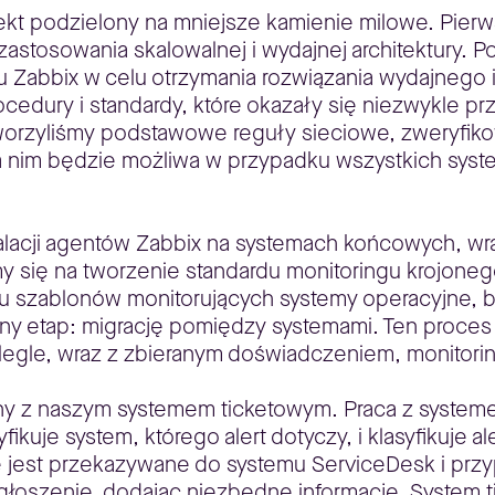
ekt podzielony na mniejsze kamienie milowe. Pierw
tosowania skalowalnej i wydajnej architektury. Po 
mu Zabbix w celu otrzymania rozwiązania wydajneg
edury i standardy, które okazały się niezwykle prz
tworzyliśmy podstawowe reguły sieciowe, zweryfiko
a nim będzie możliwa w przypadku wszystkich syst
stalacji agentów Zabbix na systemach końcowych, 
y się na tworzenie standardu monitoringu krojoneg
 szablonów monitorujących systemy operacyjne, b
ejny etap: migrację pomiędzy systemami. Ten proce
egle, wraz z zbieranym doświadczeniem, monitoring
any z naszym systemem ticketowym. Praca z syste
fikuje system, którego alert dotyczy, i klasyfikuje a
ie jest przekazywane do systemu ServiceDesk i pr
e zgłoszenie, dodając niezbędne informacje. System