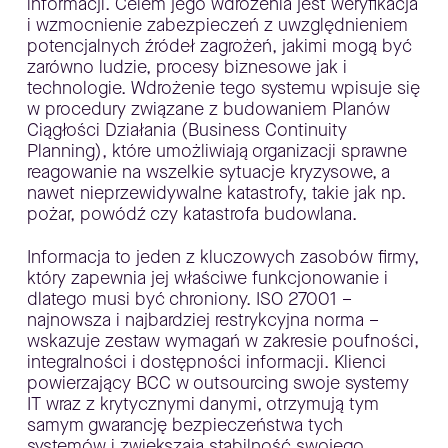
informacji. Celem jego wdrożenia jest weryfikacja
i wzmocnienie zabezpieczeń z uwzględnieniem
potencjalnych źródeł zagrożeń, jakimi mogą być
zarówno ludzie, procesy biznesowe jak i
technologie. Wdrożenie tego systemu wpisuje się
w procedury związane z budowaniem Planów
Ciągłości Działania (Business Continuity
Planning), które umożliwiają organizacji sprawne
reagowanie na wszelkie sytuacje kryzysowe, a
nawet nieprzewidywalne katastrofy, takie jak np.
pożar, powódź czy katastrofa budowlana.
Informacja to jeden z kluczowych zasobów firmy,
który zapewnia jej właściwe funkcjonowanie i
dlatego musi być chroniony. ISO 27001 –
najnowsza i najbardziej restrykcyjna norma –
wskazuje zestaw wymagań w zakresie poufności,
integralności i dostępności informacji. Klienci
powierzający BCC w outsourcing swoje systemy
IT wraz z krytycznymi danymi, otrzymują tym
samym gwarancję bezpieczeństwa tych
systemów i zwiększają stabilność swojego