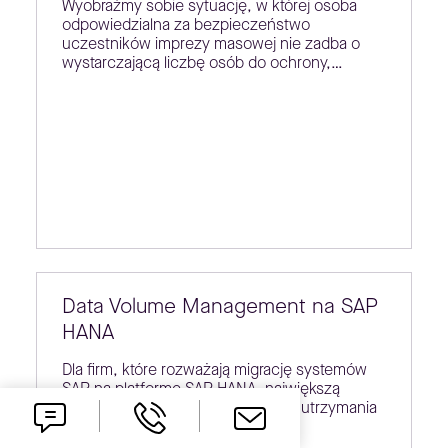
Wyobraźmy sobie sytuację, w której osoba
odpowiedzialna za bezpieczeństwo
uczestników imprezy masowej nie zadba o
wystarczającą liczbę osób do ochrony,…
Data Volume Management na SAP
HANA
Dla firm, które rozważają migrację systemów
SAP na platformę SAP HANA, największą
barierą wejścia jest koszt zakupu i utrzymania
platformy…