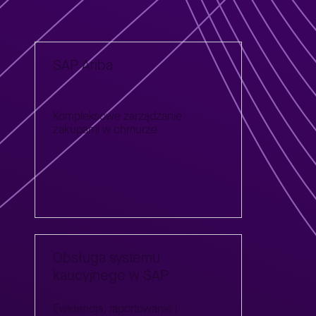
SAP Ariba
Kompleksowe zarządzanie
zakupami w chmurze
Obsługa systemu
kaucyjnego w SAP
Ewidencja, raportowanie i