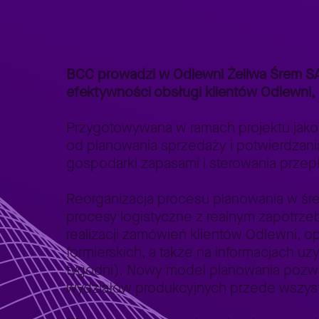
Strona główna
Aktualności
Odlewnia Żeliwa Śrem optym
>
>
BCC prowadzi w Odlewni Żeliwa Śrem SA 
efektywności obsługi klientów Odlewni,
Przygotowywana w ramach projektu jakoś
od planowania sprzedaży i potwierdzania
gospodarki zapasami i sterowania prze
Reorganizacja procesu planowania w śr
procesy logistyczne z realnym zapotrz
realizacji zamówień klientów Odlewni, op
formierskich, a także na informacjach uz
tygodni). Nowy model planowania pozwala
wydziałów produkcyjnych przede wszys