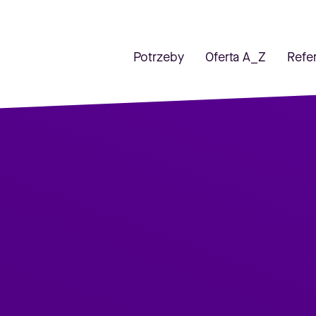
Potrzeby
Oferta A_Z
Refe