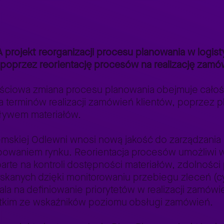
alizuje procesy planowania w oparciu o system SAP
projekt reorganizacji procesu planowania w logisty
 poprzez reorientację procesów na realizację zamów
ciowa zmiana procesu planowania obejmuje całość 
 terminów realizacji zamówień klientów, poprzez p
pływem materiałów.
emskiej Odlewni wnosi nową jakość do zarządzania
ebowaniem rynku. Reorientacja procesów umożliwi 
arte na kontroli dostępności materiałów, zdolności
yskanych dzięki monitorowaniu przebiegu zleceń (cy
 na definiowanie priorytetów w realizacji zamówień
tkim ze wskaźników poziomu obsługi zamówień.