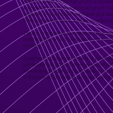
Efektem zmian organizacyjnych w ramach 
wszystkich wydziałów produkcyjnych Od
logistyki. Praca Biura Planowania jest 
funkcjonowania Biura, a także powiadami
Zmiany w procesie planowania oznaczają 
realizacji złożonych zamówień, a w ko
obsługi.
Związane z projektem zmiany w przebie
użytkowanym przez Odlewnię systemie SA
sterowania produkcją zrealizowane prz
w Europie Środkowej w przemyśle ciężk
Nasza oferta