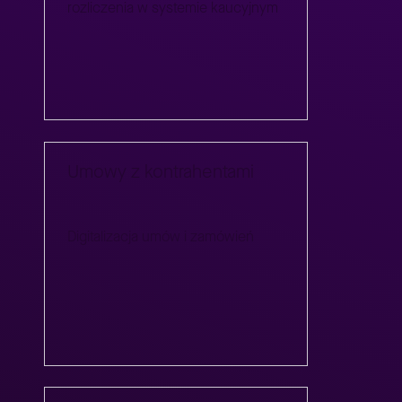
rozliczenia w systemie kaucyjnym
Umowy z kontrahentami
Digitalizacja umów i zamówień