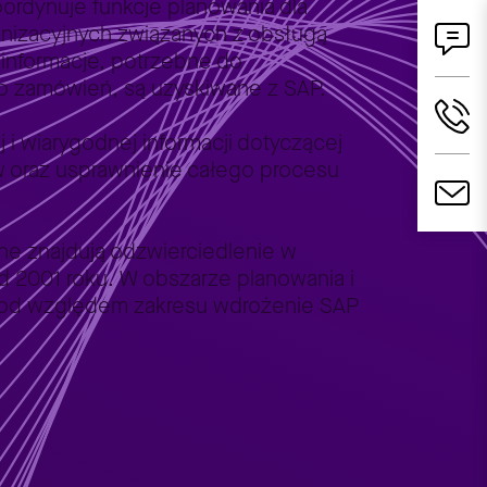
oordynuje funkcje planowania dla
anizacyjnych związanych z obsługą
 informacje, potrzebne do
ego zamówień, są uzyskiwane z SAP.
i wiarygodnej informacji dotyczącej
w oraz usprawnienie całego procesu
e znajdują odzwierciedlenie w
 2001 roku. W obszarze planowania i
 pod względem zakresu wdrożenie SAP