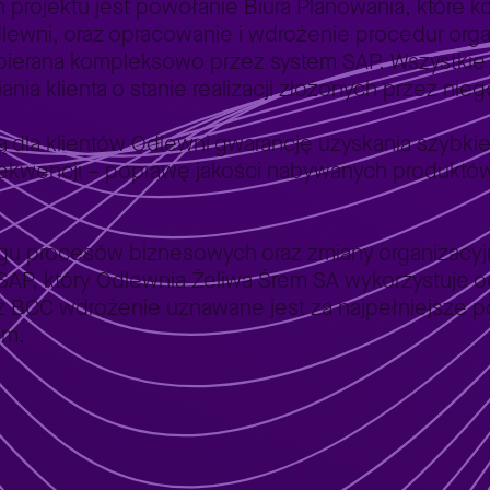
projektu jest powołanie Biura Planowania, które k
lewni, oraz opracowanie i wdrożenie procedur org
wspierana kompleksowo przez system SAP. Wszystkie
ania klienta o stanie realizacji złożonych przez ni
dla klientów Odlewni gwarancję uzyskania szybkiej 
nsekwencji – poprawę jakości nabywanych produktó
gu procesów biznesowych oraz zmiany organizacyjn
P, który Odlewnia Żeliwa Śrem SA wykorzystuje od
ez BCC wdrożenie uznawane jest za najpełniejsze
im.