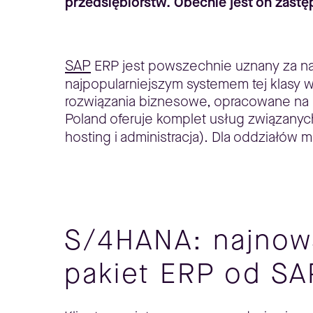
przedsiębiorstw. Obecnie jest on zas
SAP
ERP jest powszechnie uznany za na
najpopularniejszym systemem tej klasy
rozwiązania biznesowe, opracowane na p
Poland oferuje komplet usług związanyc
hosting i administracja). Dla oddziałó
S/4HANA: najnow
pakiet ERP od SA