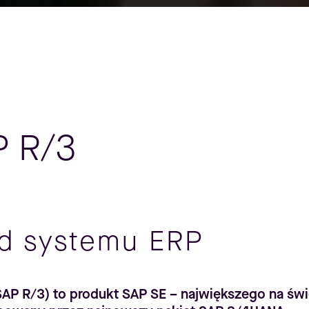
P R/3
rd systemu ERP
SAP R/3) to produkt SAP SE – największego na św