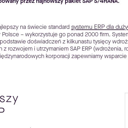
tępowany przez najnowszy pakiet SAP S/4HANA.
systemu ERP dla dużyc
jlepszy na świecie standard
 w Polsce – wykorzystuje go ponad 2000 firm. Sys
odstawie doświadczeń z kilkunastu tysięcy wdroże
h z rozwojem i utrzymaniem SAP ERP (wdrożenia, roz
w międzynarodowych korporacji zapewniamy wsparcie
szy
P