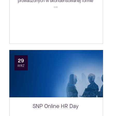
prowadzonych w skondensowanej formie
...
29
WRZ
SNP Online HR Day