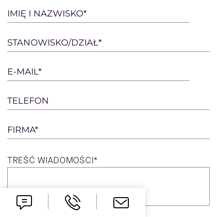
Please
IMIĘ I NAZWISKO*
leave
this
STANOWISKO/DZIAŁ*
field
empty.
E-MAIL*
TELEFON
FIRMA*
TREŚĆ
WIADOMOŚCI*