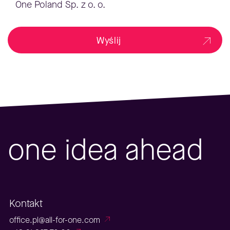
One Poland Sp. z o. o.
Wyślij
one idea ahead
Kontakt
office.pl@all-for-one.com