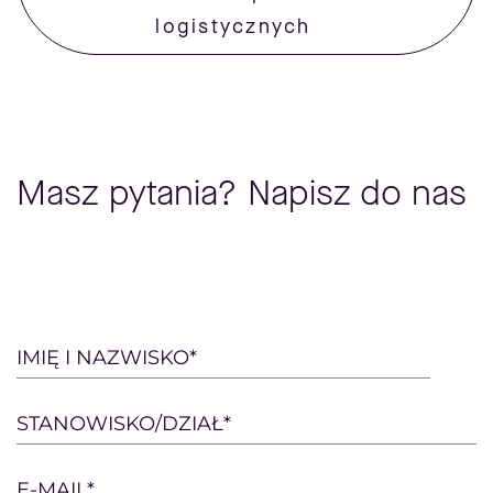
logistycznych
Masz pytania? Napisz do nas
Please
IMIĘ I NAZWISKO*
leave
this
STANOWISKO/DZIAŁ*
field
empty.
E-MAIL*