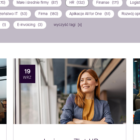
170)
Małe i średnie firmy
(87)
HR
(132)
Finanse
(171)
Logis
zeństwo IT
(53)
Firma
(180)
Aplikacje All for One
(51)
Rozwój op
P
(1)
E-invoicing
(3)
wyczyść tagi
19
WRZ