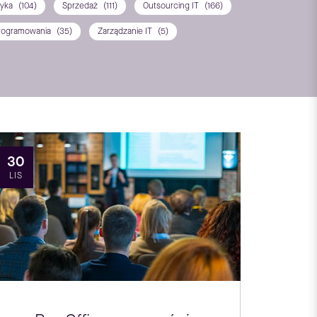
tyka
(104)
Sprzedaż
(111)
Outsourcing IT
(166)
rogramowania
(35)
Zarządzanie IT
(5)
30
LIS