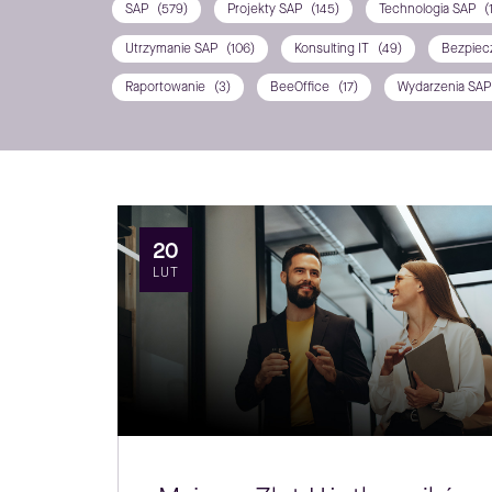
SAP
(579)
Projekty SAP
(145)
Technologia SAP
(
Utrzymanie SAP
(106)
Konsulting IT
(49)
Bezpiec
Raportowanie
(3)
BeeOffice
(17)
Wydarzenia SA
20
LUT